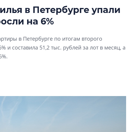
илья в Петербурге упали
Разрыв цен межд
росли на 6%
вторичкой: что э
рынка?
Разрыв цен между
ртиры в Петербурге по итогам второго
вторичкой: что это
 и составила 51,2 тыс. рублей за лот в месяц, а
рынка? Своим мне
,6%.
поделились Ольга
Екатерина Немчен
Жабин, Светлана Д
Константин Сторож
Какие наиболее 
специальности и
в сфере девелоп
строительства?
Своим мнением с 
Валентина Калини