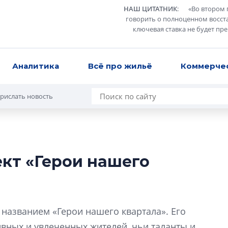
НАШ ЦИТАТНИК
:
«
Во втором 
говорить о полноценном восст
ключевая ставка не будет пр
Аналитика
Всё про жильё
Коммерче
рислать новость
ект «Герои нашего
Роман Корнышев
перемен в ЖК мо
даже электромо
 названием «Герои нашего квартала». Его
Девелопер «Верти
перемен в ЖК мож
ивных и увлеченных жителей, чьи таланты и