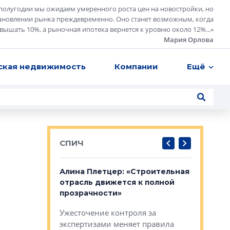
полугодии мы ожидаем умеренного роста цен на новостройки, но
ановлении рынка преждевременно. Оно станет возможным, когда
евышать 10%, а рыночная ипотека вернется к уровню около 12%...
»
Мария Орлова
ская недвижимость
Компании
Ещё
СПИЧ
: «Поводом
Алина Плетцер: «Строительная
Елена Фе
жет быть
отрасль движется к полной
блок МФК
биль»
прозрачности»
экосисте
каль»: поводом
Ужесточение контроля за
Проектир
ет быть даже
экспертизами меняет правила
непрерыв