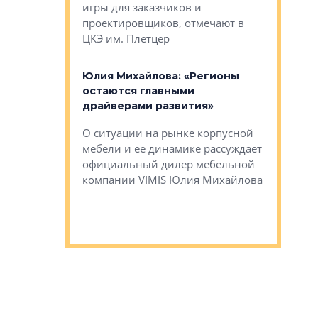
игры для заказчиков и
управлен
проектировщиков, отмечают в
поиска ко
ЦКЭ им. Плетцер
ГК «Глоба
: «Будущее за
к меняется
лей»
Юлия Михайлова: «Регионы
Алексей 
остаются главными
«Вертика
рают те
драйверами развития»
не новый
еще больше
стиничному
О ситуации на рынке корпусной
О том, по
верены в УК
мебели и ее динамике рассуждает
экспертиз
официальный дилер мебельной
преимущес
компании VIMIS Юлия Михайлова
гендирект
Алексей 