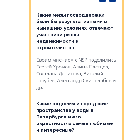
у первичкой и
Какие меры господдержки
Место об
то значит для
были бы результативными в
локации 
нынешних условиях, отвечают
пригород
участники рынка
выстрели
 первичкой и
недвижимости и
Своим мн
 значит для
строительства
Яна Вирче
нием об этом
Своим мнением с NSP поделились
Денис Зас
 Трошева,
Сергей Хромов, Алина Плетцер,
Свинолобо
ко, Максим
Светлана Денисова, Виталий
и др.
енисова,
Голубев, Александр Свинолобов и
ев и другие
др.
Важно ли
апартам
востребованы
Какие водоемы и городские
Конститу
 компетенции
пространства у воды в
временно
мента и
Петербурге и его
Своим мн
окрестностях самые любимые
Раиль Му
NSP поделились
и интересные?
Кудинов, 
на, Анжелика