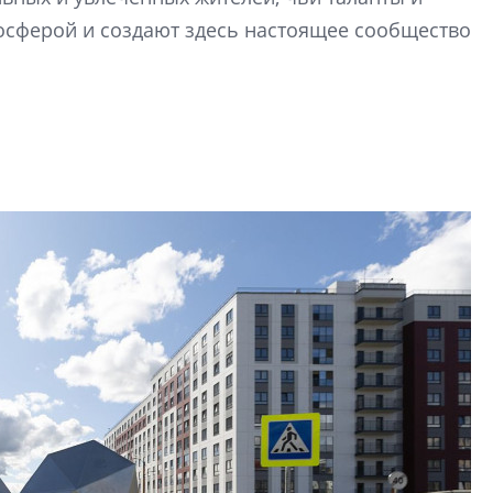
электромобиль
осферой и создают здесь настоящее сообщество
Карина Шальнова
«гибридом» — ка
рынок апарт-оте
Конкуренцию выиг
апарты, которые 
приблизятся к го
уровню сервиса, у
КЕЙПОРТ