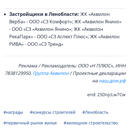
Застройщики в Ленобласти:
ЖК «Аквилон
Верба» - ООО «СЗ Комфорт»; ЖК «Аквилон Янино»
- ООО «СЗ «Аквилон Янино»; ЖК «Аквилон
РекаПарк» - ООО «СЗ Аспект Плюс»; ЖК «Аквилон
РИВА» - ООО «СЗ Тренд»
Реклама / Рекламодатель: ООО «Н ПЛЮС», ИНН
7838129950.
Группа Аквилон
/ Проектные декларации
на
наш.дом.рф
erid: 2SDnjcLw7Cw
#награды
#конкурсы строителей
#Ленобласть
#первичный рынок жилья
#жилищное строительство