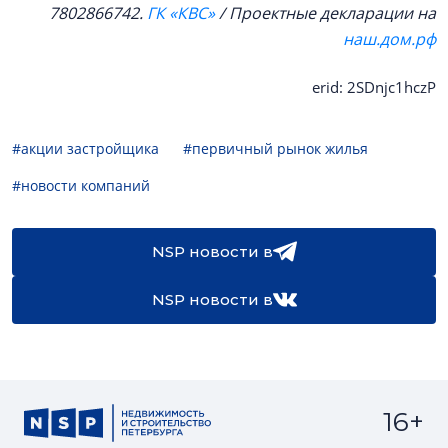
7802866742.
ГК «КВС»
/ Проектные декларации на
наш.дом.рф
erid: 2SDnjc1hczP
#акции застройщика
#первичный рынок жилья
#новости компаний
NSP новости в
NSP новости в
16+