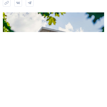
Фото: ГК «КВС»
Теперь обладатели
«Серебряной» или «Золотой
карты»
могут поделиться двумя электронными