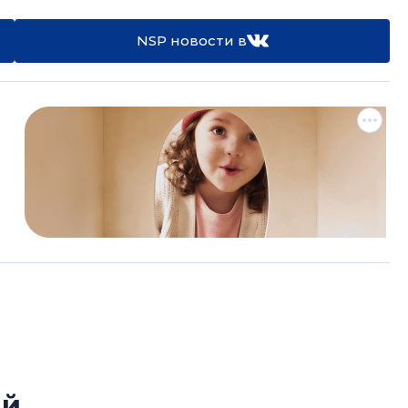
NSP новости в
ый