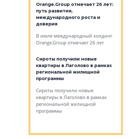
рге выбрали
Orange.Group отмечает 26 лет:
В Петерб
строителей
путь развития,
комплекс
международного роста и
тестовая
авершился
доверия
перерабо
рческого
В июле международный холдинг
В Петербу
ей «Нам песня
Orange.Group отмечает 26 лет
комплексе
могает»
тестовая 
органики
Сироты получили новые
ском районе
квартиры в Лаголово в рамках
ился еще
региональной жилищной
мещенного
Историч
программы
дом Рома
Ушково м
Сироты получили новые
ком районе
квартиры в Лаголово в рамках
Историче
лся еще один
региональной жилищной
Романова 
го образования
программы
взять под