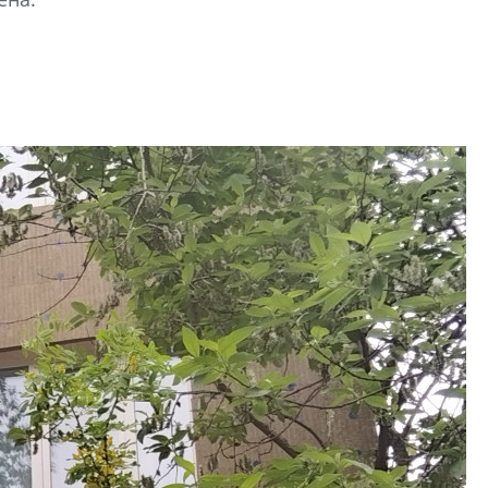
Центробанк: ква
2020-2026 годов
9% дешевле стр
Центробанк: квар
2020-2026 годов п
дешевле строящих