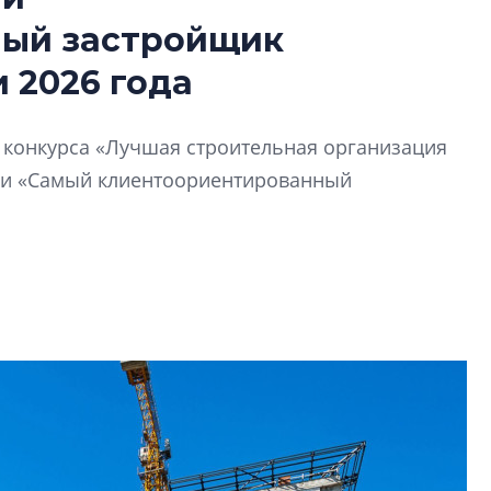
В Санкт-Петербу
ный застройщик
лучших поющих 
 2026 года
Гала-концертом з
девятый сезон тво
конкурса строител
й конкурса «Лучшая строительная организация
строить и жить по
ии «Самый клиентоориентированный
В Красногвардей
Петербурга появ
один центр сов
образования
В Красногвардейс
Петербурга появи
центр совмещенно