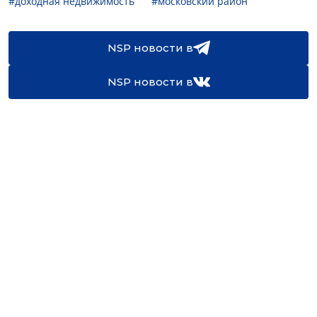
#доходная недвижимость
#московский район
NSP новости в
NSP новости в
16+
Св-во регистрации СМИ:
ЭЛ №ФС77-67922 от 06.12.2016
Реклама на
Контакты
сайте
О проекте
Мероприятия