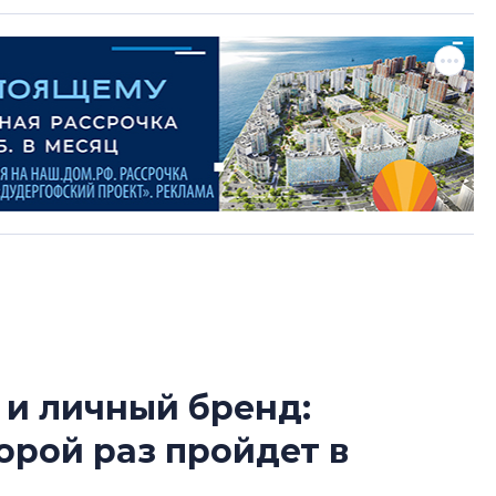
 и личный бренд:
Сергей Софроно
орой раз пройдет в
дизайн проявляе
визуальной чист