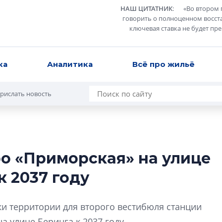
НАШ ЦИТАТНИК
:
«
Во втором 
говорить о полноценном восст
ключевая ставка не будет пр
ка
Аналитика
Всё про жильё
рислать новость
о «Приморская» на улице
Усадьба Торосов
 2037 году
от эпохи фальш-
Усадьба Торосово 
ки территории для второго вестибюля станции
эпохи фальш-пане
 улице Беринга к 2037 году.