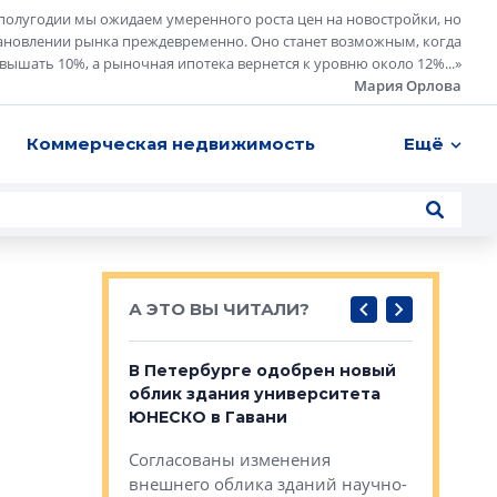
полугодии мы ожидаем умеренного роста цен на новостройки, но
ановлении рынка преждевременно. Оно станет возможным, когда
евышать 10%, а рыночная ипотека вернется к уровню около 12%...
»
Мария Орлова
Коммерческая недвижимость
Ещё
А ЭТО ВЫ ЧИТАЛИ?
о — антидот
В Петербурге одобрен новый
Собствен
панелей
облик здания университета
Императо
ЮНЕСКО в Гавани
как выжа
— антидот от
«старых 
Согласованы изменения
лей
Собственн
внешнего облика зданий научно-