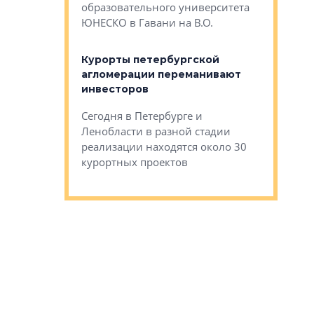
Император
образовательного университета
ртиры в домах
выжать ма
ЮНЕСКО в Гавани на В.О.
 постройки на
костей»
оящихся
Курорты петербургской
тиры в домах
агломерации переманивают
Каким бы
остройки на 9%
инвесторов
Ропса: в
ся
обещают 
Сегодня в Петербурге и
Руины Дом
Ленобласти в разной стадии
сгоревшем
реализации находятся около 30
наследия 
курортных проектов