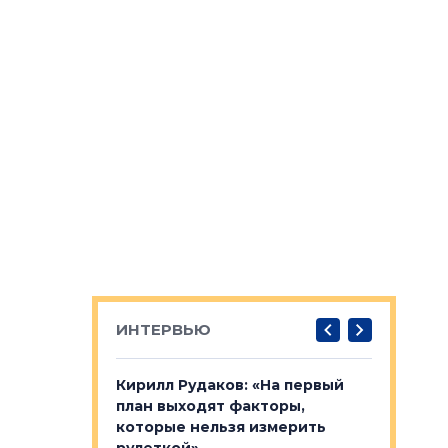
ИНТЕРВЬЮ
в: «Хороший
Кирилл Рудаков: «На первый
Александ
тся в
план выходят факторы,
«Строите
оте»
которые нельзя измерить
основ»
рулеткой»