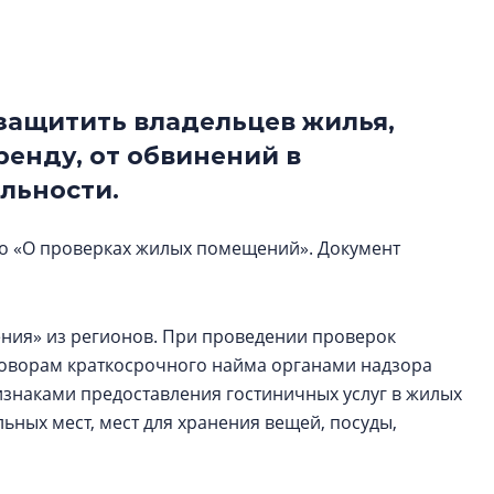
электромобиль
Карина Шальнова
«гибридом» — ка
рынок апарт-оте
защитить владельцев жилья,
енду, от обвинений в
Конкуренцию выиг
апарты, которые 
льности.
приблизятся к го
уровню сервиса, у
о «О проверках жилых помещений». Документ
КЕЙПОРТ
ния» из регионов. При проведении проверок
говорам краткосрочного найма органами надзора
изнаками предоставления гостиничных услуг в жилых
ных мест, мест для хранения вещей, посуды,