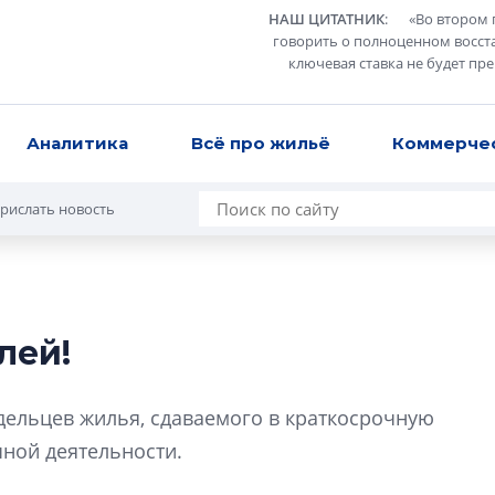
НАШ ЦИТАТНИК
:
«
Во втором 
говорить о полноценном восст
ключевая ставка не будет пр
Аналитика
Всё про жильё
Коммерче
рислать новость
лей!
Роман Корнышев
перемен в ЖК мо
ельцев жилья, сдаваемого в краткосрочную
даже электромо
чной деятельности.
Девелопер «Верти
перемен в ЖК мож