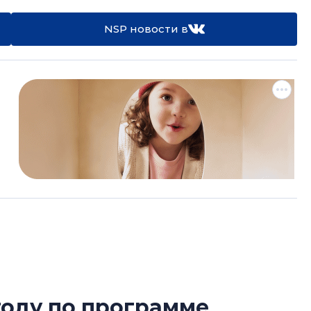
NSP новости в
году по программе