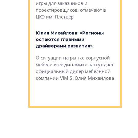
игры для заказчиков и
управлен
проектировщиков, отмечают в
поиска ко
ЦКЭ им. Плетцер
ГК «Глоба
: «Будущее за
к меняется
лей»
Юлия Михайлова: «Регионы
Алексей 
остаются главными
«Вертика
рают те
драйверами развития»
не новый
еще больше
стиничному
О ситуации на рынке корпусной
О том, по
верены в УК
мебели и ее динамике рассуждает
экспертиз
официальный дилер мебельной
преимущес
компании VIMIS Юлия Михайлова
гендирект
Алексей 