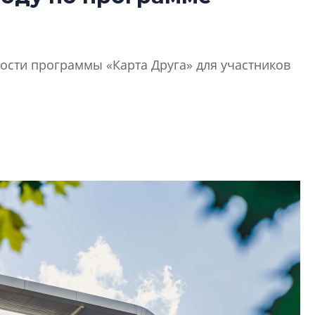
Татьяна Бровкина
монотонной спал
деконструктиви
стать спасением
сти программы «Карта Друга» для участников
О границах новато
Петербурга, буду
районов и инжен
рассказали в ГК «
Сергей Софроно
дизайн проявляе
визуальной чист
Что важнее для с
жилого проекта: эс
функциональност
экономика проект
в ГК «ПСК»