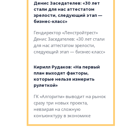
: «На
Денис Заседателев: «30 лет
Виталий 
ьной окраине
стали для нас аттестатом
спроса —
зм может
зрелости, следующий этап —
форматы,
»
бизнес-класс»
стереоти
застройк
рства в центре
Гендиректор «Ленстройтрест»
О малоэта
щем спальных
Денис Заседателев: «30 лет стали
класса «О
ерных ловушках
для нас аттестатом зрелости,
Мистолово
Глобал ЭМ»
следующий этап — бизнес-класс»
компании
в: «Хороший
Кирилл Рудаков: «На первый
тся в
план выходят факторы,
Александ
оте»
которые нельзя измерить
«Строите
рулеткой»
основ»
овременного
ГК «Алгоритм» выводит на рынок
Строитель
тетика,
сразу три новых проекта,
волнообра
ь или
невзирая на сложную
следует с
а, размышляют
конъюнктуру в экономике
Александ