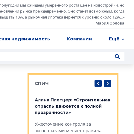
полугодии мы ожидаем умеренного роста цен на новостройки, но
ановлении рынка преждевременно. Оно станет возможным, когда
евышать 10%, а рыночная ипотека вернется к уровню около 12%...
»
Мария Орлова
ская недвижимость
Компании
Ещё
СПИЧ
: «Поводом
Алина Плетцер: «Строительная
Елена Фе
жет быть
отрасль движется к полной
блок МФК
биль»
прозрачности»
экосисте
каль»: поводом
Ужесточение контроля за
Проектир
ет быть даже
экспертизами меняет правила
непрерыв