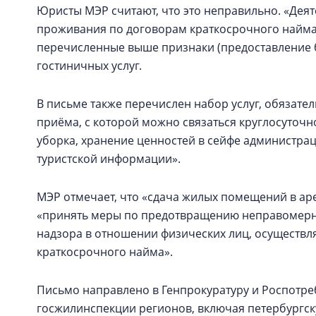
Юристы МЭР считают, что это неправильно. «Дея
проживания по договорам краткосрочного найма 
перечисленные выше признаки (предоставление бе
гостиничных услуг.
В письме также перечислен набор услуг, обязате
приёма, с которой можно связаться круглосуточ
уборка, хранение ценностей в сейфе администра
туристской информации».
МЭР отмечает, что «сдача жилых помещений в арен
«принять меры по предотвращению неправомерных
надзора в отношении физических лиц, осуществ
краткосрочного найма».
Письмо направлено в Генпрокуратуру и Роспотреб
госжилинспекции регионов, включая петербургск