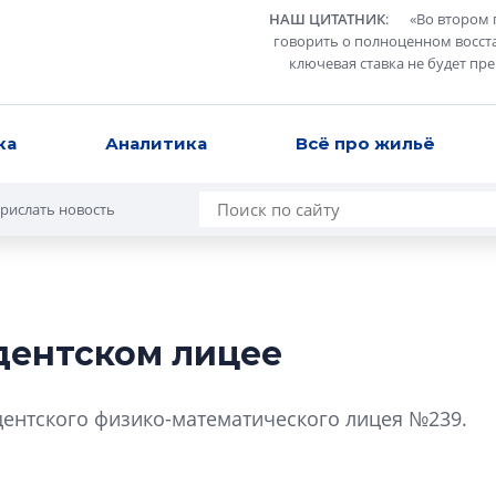
НАШ ЦИТАТНИК
:
«
Во втором 
говорить о полноценном восст
ключевая ставка не будет пр
ка
Аналитика
Всё про жильё
рислать новость
дентском лицее
Татьяна Бровкина
монотонной спал
ентского физико-математического лицея №239.
деконструктиви
стать спасением
О границах новато