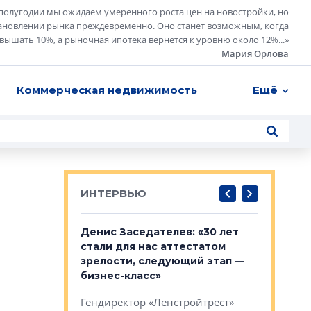
полугодии мы ожидаем умеренного роста цен на новостройки, но
ановлении рынка преждевременно. Оно станет возможным, когда
евышать 10%, а рыночная ипотека вернется к уровню около 12%...
»
Мария Орлова
Коммерческая недвижимость
Ещё
ИНТЕРВЬЮ
: «На
Денис Заседателев: «30 лет
Виталий 
ьной окраине
стали для нас аттестатом
спроса —
зм может
зрелости, следующий этап —
форматы,
»
бизнес-класс»
стереоти
застройк
рства в центре
Гендиректор «Ленстройтрест»