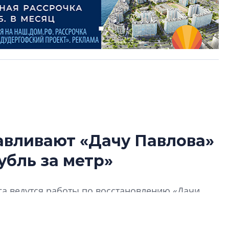
авливают «Дачу Павлова»
Усадьба Торосов
убль за метр»
от эпохи фальш-
Усадьба Торосово 
га ведутся работы по восстановлению «Дачи
эпохи фальш-пане
ектов культурного наследия. Ее реализовали на
Центробанк: ква
2020-2026 годов