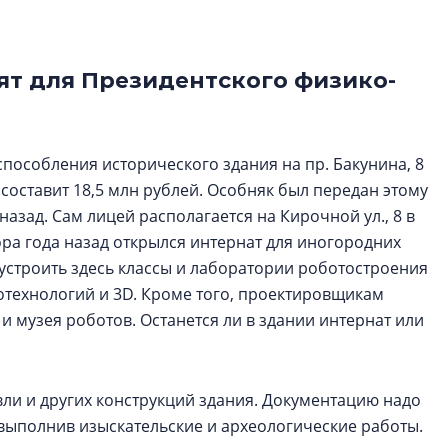
Петербурга, буду
районов и инжен
рассказали в ГК «
т для Президентского физико-
Сергей Софроно
дизайн проявляе
визуальной чист
способления исторического здания на пр. Бакунина, 8
Что важнее для с
составит 18,5 млн рублей. Особняк был передан этому
жилого проекта: эс
азад. Сам лицей располагается на Кирочной ул., 8 в
функциональност
ора года назад открылся интернат для иногородних
экономика проект
устроить здесь классы и лаборатории роботостроения
в ГК «ПСК»
отехнологий и 3D. Кроме того, проектировщикам
и музея роботов. Останется ли в здании интернат или
вли и других конструкций здания. Документацию надо
 выполнив изыскательские и археологические работы.