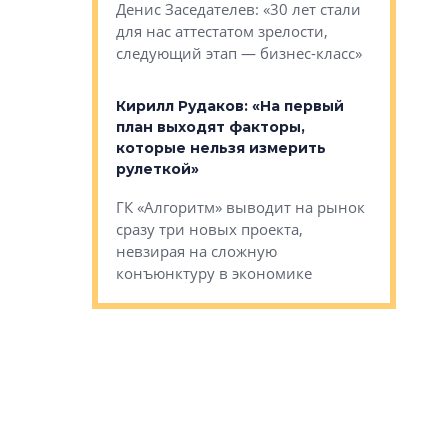
О малоэта
щем спальных
Денис Заседателев: «30 лет стали
класса «О
ерных ловушках
для нас аттестатом зрелости,
Мистолово
Глобал ЭМ»
следующий этап — бизнес-класс»
компании
в: «Хороший
Кирилл Рудаков: «На первый
тся в
план выходят факторы,
Александ
оте»
которые нельзя измерить
«Строите
рулеткой»
основ»
овременного
ГК «Алгоритм» выводит на рынок
Строитель
тетика,
сразу три новых проекта,
волнообра
ь или
невзирая на сложную
следует с
а, размышляют
конъюнктуру в экономике
Александ