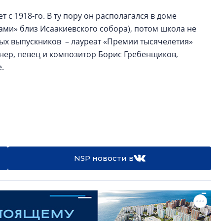
с 1918-го. В ту пору он располагался в доме
ами» близ Исаакиевского собора), потом школа не
тых выпускников – лауреат «Премии тысячелетия»
нер, певец и композитор Борис Гребенщиков,
ие.
NSP новости в