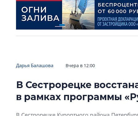
Дарья Балашова
Вчера в 12:00
В Сестрорецке восстан
в рамках программы «Р
В Сестрорецке Курортного района Петербур
Родиона Павлова», включенную в реестр объ
торгах в прошлом году.