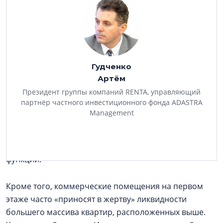
Неопытным инвесторам не стоит
самостоятельно выбирать и покупать
коммерческие помещения в жилых комплексах
на этапе котлована. Это будет скорее не
инвестиция, а лотерея.
Гудченко
- Для застройщиков главное — реализация квартир,
Артём
они часто относятся к коммерческим помещениям
Президент группы компаний RENTA, управляющий
по остаточному принципу. Поэтому большая часть
партнёр частного инвестиционного фонда ADASTRA
коммерции в жилых комплексах проектируется по
Management
нормативам офисов, без дополнительных
коммуникаций, выходов, необходимых планировок и
инженерных систем под торгово-сервисные
функции.
Кроме того, коммерческие помещения на первом
этаже часто «приносят в жертву» ликвидности
большего массива квартир, расположенных выше.