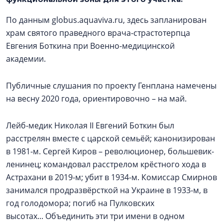
По данным globus.aquaviva.ru, здесь запланирован
храм святого праведного врача-страстотерпца
Евгения Боткина при Военно-медицинской
академии.
Публичные слушания по проекту Генплана намечены
на весну 2020 года, ориентировочно – на май.
Лейб-медик Николая II Евгений Боткин был
расстрелян вместе с царской семьёй; канонизирован
в 1981-м. Сергей Киров – революционер, большевик-
ленинец; командовал расстрелом крёстного хода в
Астрахани в 2019-м; убит в 1934-м. Комиссар Смирнов
занимался продразвёрсткой на Украине в 1933-м, в
год голодомора; погиб на Пулковских
высотах... Объединить эти три имени в одном