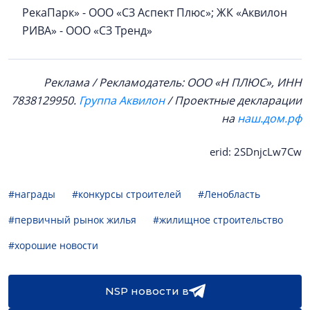
РекаПарк» - ООО «СЗ Аспект Плюс»; ЖК «Аквилон
РИВА» - ООО «СЗ Тренд»
Реклама / Рекламодатель: ООО «Н ПЛЮС», ИНН
7838129950.
Группа Аквилон
/ Проектные декларации
на
наш.дом.рф
erid: 2SDnjcLw7Cw
#награды
#конкурсы строителей
#Ленобласть
#первичный рынок жилья
#жилищное строительство
#хорошие новости
NSP новости в