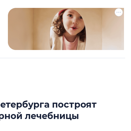
етербурга построят
Сергей Софроно
арной лечебницы
дизайн проявляе
визуальной чист