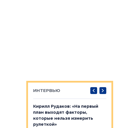
ИНТЕРВЬЮ
в: «Хороший
Кирилл Рудаков: «На первый
Александ
тся в
план выходят факторы,
«Строите
оте»
которые нельзя измерить
основ»
рулеткой»