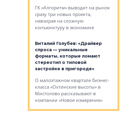
овременного
Строитель
ГК «Алгоритм» выводит на рынок
тетика,
волнообра
сразу три новых проекта,
ь или
следует с
невзирая на сложную
а, размышляют
Александ
конъюнктуру в экономике
Евгений 
Виталий Голубев: «Драйвер
это не пр
лобов: «Мы
спроса — уникальные
понятные
 Bonava, но мы
форматы, которые ломают
я»
Каким бу
стереотип о типовой
ого пояса»,
Леноблас
застройке в пригороде»
рпоративной
рассказыв
О малоэтажном квартале бизнес-
вает
региона Е
класса «Охтинские высоты» в
I Александр
Мистолово рассказывают в
компании «Новое измерение»