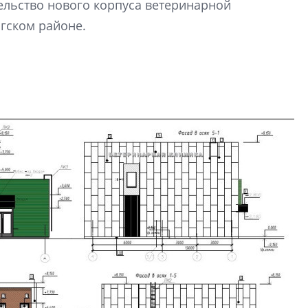
Что важнее для с
ельство нового корпуса ветеринарной
жилого проекта: эс
гском районе.
функциональност
экономика проект
в ГК «ПСК»
Александр Свино
используем опыт
– другая компани
О потенциале «сер
технологиях и ко
культуре рассказы
гендиректор STAVN
Свинолобов