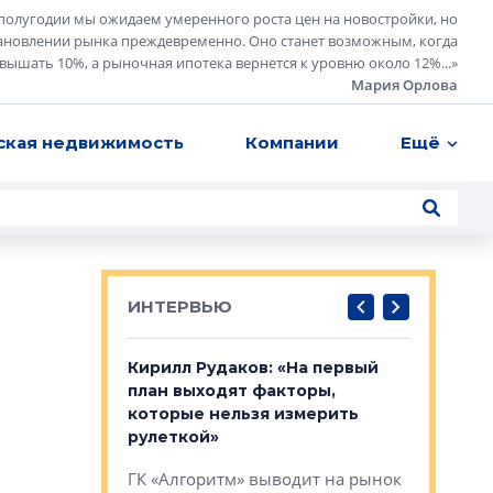
полугодии мы ожидаем умеренного роста цен на новостройки, но
ановлении рынка преждевременно. Оно станет возможным, когда
евышать 10%, а рыночная ипотека вернется к уровню около 12%...
»
Мария Орлова
ская недвижимость
Компании
Ещё
ИНТЕРВЬЮ
в: «Хороший
Кирилл Рудаков: «На первый
Александ
тся в
план выходят факторы,
«Строите
оте»
которые нельзя измерить
основ»
рулеткой»
овременного
Строитель
ГК «Алгоритм» выводит на рынок
тетика,
волнообра