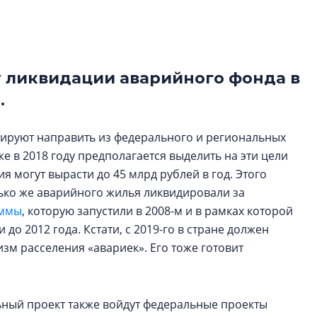
функциональност
экономика проект
в ГК «ПСК»
 ликвидации аварийного фонда в
Александр Свино
используем опыт
.
– другая компани
О потенциале «сер
нируют направить из федерального и региональных
технологиях и ко
е в 2018 году предполагается выделить на эти цели
культуре рассказы
 могут вырасти до 45 млрд рублей в год. Этого
гендиректор STAVN
олько же аварийного жилья ликвидировали за
Свинолобов
аммы
, которую запустили в 2008-м и в рамках которой
о 2012 года. Кстати, с 2019-го в стране должен
м расселения «авариек». Его тоже готовит
ьный проект также войдут федеральные проекты