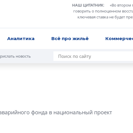
НАШ ЦИТАТНИК
:
«
Во втором 
говорить о полноценном восст
ключевая ставка не будет пр
Аналитика
Всё про жильё
Коммерче
рислать новость
Сергей Софроно
дизайн проявляе
аварийного фонда в национальный проект
визуальной чист
Что важнее для с
жилого проекта: эс