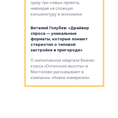
сразу три новых проекта,
ь или
следует с
невзирая на сложную
а, размышляют
Александ
конъюнктуру в экономике
Евгений 
Виталий Голубев: «Драйвер
это не пр
лобов: «Мы
спроса — уникальные
понятные
 Bonava, но мы
форматы, которые ломают
я»
Каким бу
стереотип о типовой
ого пояса»,
Леноблас
застройке в пригороде»
рпоративной
рассказыв
О малоэтажном квартале бизнес-
вает
региона Е
класса «Охтинские высоты» в
I Александр
Мистолово рассказывают в
компании «Новое измерение»