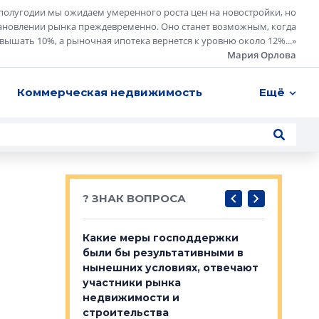
полугодии мы ожидаем умеренного роста цен на новостройки, но
ановлении рынка преждевременно. Оно станет возможным, когда
евышать 10%, а рыночная ипотека вернется к уровню около 12%...
»
Мария Орлова
Коммерческая недвижимость
Ещё
? ЗНАК ВОПРОСА
у первичкой и
Какие меры господдержки
Место об
то значит для
были бы результативными в
локации 
нынешних условиях, отвечают
пригород
участники рынка
выстрели
 первичкой и
недвижимости и
Своим мн
 значит для
строительства