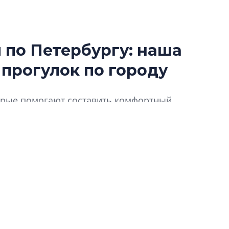
по Петербургу: наша
Усадьба Торосов
 прогулок по городу
от эпохи фальш-
Усадьба Торосово 
торые помогают составить комфортный,
эпохи фальш-пане
ду для прогулок пешком. Предлагаем
Центробанк: ква
2020-2026 годов
9% дешевле стр
Центробанк: квар
2020-2026 годов п
дешевле строящих