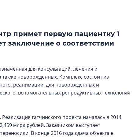
рынка? Своим мне
поделились Ольга
Екатерина Немчен
Жабин, Светлана Д
Константин Сторож
тр примет первую пациентку 1
ет заключение о соответствии
Какие наиболее 
специальности и
в сфере девелоп
строительства?
азначенная для консультаций, лечения и
 также новорожденных. Комплекс состоит из
Своим мнением с 
Валентина Калини
ьного, реанимации, для новорожденных и
Альшаева, Алекса
еского, вспомогательных репродуктивных технологий
Свинолобов, Алек
Кирилл Кудинов и 
. Реализация гатчинского проекта началась в 2014
 2,459 млрд рублей. Заказчиком выступает
переносили. В конце 2016 года сдача объекта в