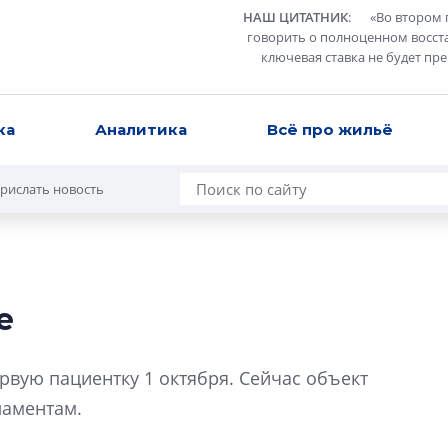
НАШ ЦИТАТНИК
:
«
Во втором 
говорить о полноценном восст
ключевая ставка не будет пр
ка
Аналитика
Всё про жильё
рислать новость
е
Разрыв цен межд
вторичкой: что э
рвую пациентку 1 октября. Сейчас объект
рынка?
ламентам.
Разрыв цен между
вторичкой: что это