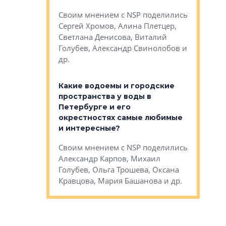
Яна Вирче
нием об этом
Своим мнением с NSP поделились
Денис Зас
 Трошева,
Сергей Хромов, Алина Плетцер,
Свинолобо
ко, Максим
Светлана Денисова, Виталий
и др.
енисова,
Голубев, Александр Свинолобов и
ев и другие
др.
Важно ли
апартам
востребованы
Какие водоемы и городские
Конститу
 компетенции
пространства у воды в
временно
мента и
Петербурге и его
Своим мн
окрестностях самые любимые
Раиль Му
NSP поделились
и интересные?
Кудинов, 
на, Анжелика
Своим мнением с NSP поделились
Карина Ш
ндр
Александр Карпов, Михаил
Дементьев
сандр Кравцов,
Голубев, Ольга Трошева, Оксана
др.
Кравцова, Мария Башанова и др.