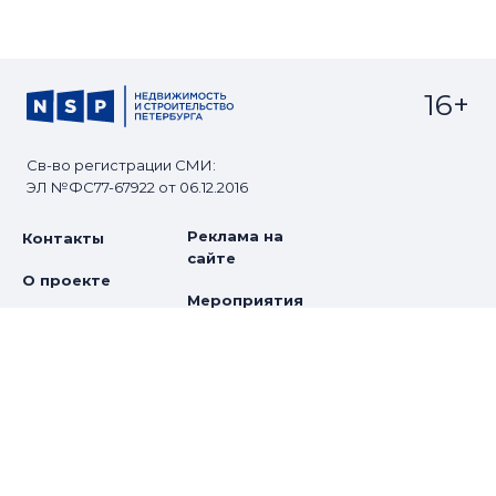
16+
Св-во регистрации СМИ:
ЭЛ №ФС77-67922 от 06.12.2016
Реклама на
Контакты
сайте
О проекте
Мероприятия
© Сетевое издание NSP.RU
Все права защищены. Любое использование
материалов допускается только с согласия редакции.