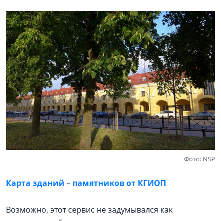
Фото: NSP
Карта зданий
–
памятников от КГИОП
Возможно, этот сервис не задумывался как