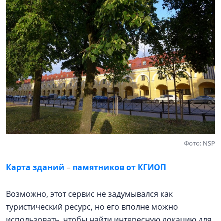
Фото: NSP
Карта зданий
–
памятников от КГИОП
Возможно, этот сервис не задумывался как
туристический ресурс, но его вполне можно
использовать, чтобы найти интересную локацию для