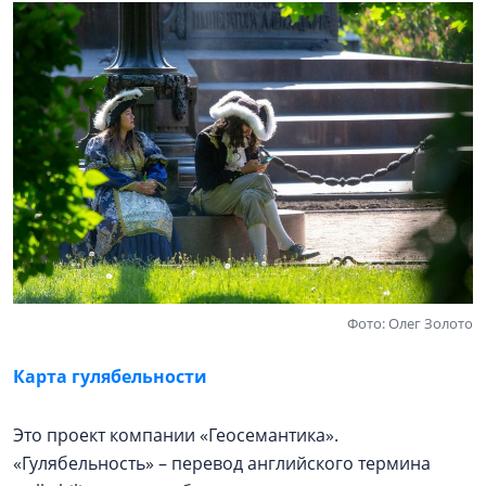
Фото: Олег Золото
Карта гулябельности
Это проект компании «Геосемантика».
«Гулябельность» – перевод английского термина