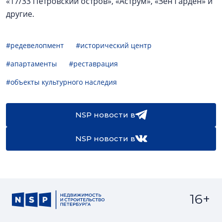
«17/33 Петровский остров», «Аструм», «Зен Гарден» и
другие.
#редевелопмент
#исторический центр
#апартаменты
#реставрация
#объекты культурного наследия
NSP новости в
NSP новости в
16+