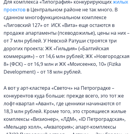
Для комплекса «Типография» конкурирующих
жилых
проектов
в Центральном районе не так много. В
сданном многофункциональном комплексе
«Лиговский 127» от ИСК «Вита» еще остаются в
продаже апартаменты (псеводожилье), цены на них –
от 7 млн рублей. У Невской Ратуши строятся три
дорогих проекта: ЖК «Гильдия» («Балтийская
коммерция») – от 14,6 млн рублей; ЖК «Новгородская
8» (ФСК) – от 16,9 млн и ЖК «Моисеенко, 10» (Fizika
Development) – от 18 млн рублей.
А вот у арт-кластера «Светоч» на Петроградке –
конкурентов куда больше: прежде всего, это тот же
лофт-квартал «Авант», где ценники начинаются от
18,3 млн рублей. Кроме того, это строящиеся жилые
комплексы «Визионер», «ЛДМ», «ID Петроградская»,
«Мельцер холл», «Акватория»; апарт-комплексы