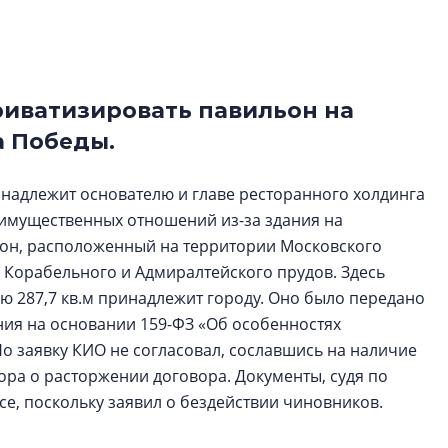
электромобиль
Карина Шальнова
«гибридом» — ка
рынок апарт-оте
риватизировать павильон на
а Победы.
Конкуренцию выиг
апарты, которые 
приблизятся к го
надлежит основателю и главе ресторанного холдинга
уровню сервиса, у
 имущественных отношений из-за здания на
КЕЙПОРТ
ильон, расположенный на территории Московского
, Корабельного и Адмиралтейского прудов. Здесь
ю 287,7 кв.м принадлежит городу. Оно было передано
ния на основании 159-ФЗ «Об особенностях
о заявку КИО не согласовал, сославшись на наличие
ора о расторжении договора. Документы, судя по
все, поскольку заявил о бездействии чиновников.