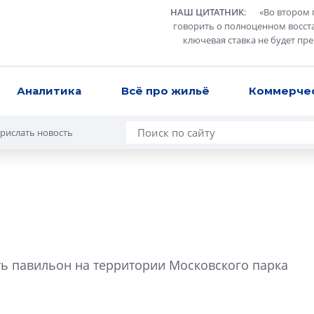
НАШ ЦИТАТНИК
:
«
Во втором 
говорить о полноценном восст
ключевая ставка не будет пр
Аналитика
Всё про жильё
Коммерче
рислать новость
Роман Корнышев
перемен в ЖК мо
ть павильон на территории Московского парка
даже электромо
Девелопер «Верти
перемен в ЖК мож