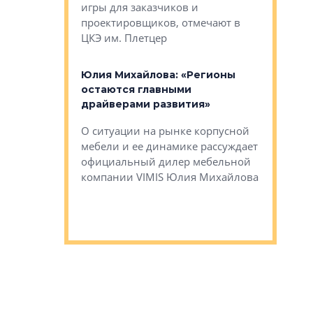
игры для заказчиков и
управлен
проектировщиков, отмечают в
поиска ко
ЦКЭ им. Плетцер
ГК «Глоба
: «Будущее за
к меняется
лей»
Юлия Михайлова: «Регионы
Алексей 
остаются главными
«Вертика
рают те
драйверами развития»
не новый
еще больше
стиничному
О ситуации на рынке корпусной
О том, по
верены в УК
мебели и ее динамике рассуждает
экспертиз
официальный дилер мебельной
преимущес
компании VIMIS Юлия Михайлова
гендирект
Алексей 