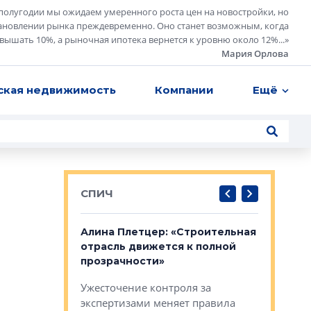
полугодии мы ожидаем умеренного роста цен на новостройки, но
ановлении рынка преждевременно. Оно станет возможным, когда
евышать 10%, а рыночная ипотека вернется к уровню около 12%...
»
Мария Орлова
ская недвижимость
Компании
Ещё
СПИЧ
: «Поводом
Алина Плетцер: «Строительная
Елена Фе
жет быть
отрасль движется к полной
блок МФК
биль»
прозрачности»
экосисте
каль»: поводом
Ужесточение контроля за
Проектир
ет быть даже
экспертизами меняет правила
непрерыв