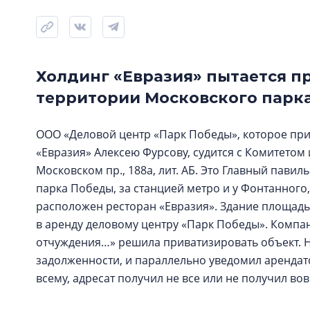
Холдинг «Евразия» пытается п
территории Московского парк
ООО «Деловой центр «Парк Победы», которое при
«Евразия» Алексею Фурсову, судится с Комитетом
Московском пр., 188а, лит. АБ. Это Главный пав
парка Победы, за станцией метро и у Фонтанного
расположен ресторан «Евразия». Здание площадь
в аренду деловому центру «Парк Победы». Компа
отчуждения…» решила приватизировать объект. Н
задолженности, и параллельно уведомил арендат
всему, адресат получил не все или не получил во