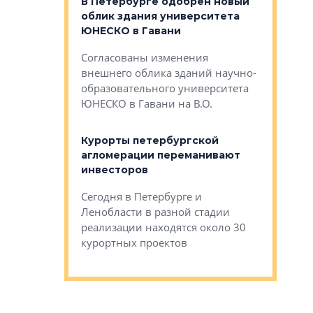
о — антидот
В Петербурге одобрен новый
Собствен
панелей
облик здания университета
Императо
ЮНЕСКО в Гавани
как выжа
— антидот от
«старых 
Согласованы изменения
лей
Собственн
внешнего облика зданий научно-
Император
образовательного университета
ртиры в домах
выжать ма
ЮНЕСКО в Гавани на В.О.
 постройки на
костей»
оящихся
Курорты петербургской
тиры в домах
агломерации переманивают
Каким бы
остройки на 9%
инвесторов
Ропса: в
ся
обещают 
Сегодня в Петербурге и
Руины Дом
Ленобласти в разной стадии
сгоревшем
реализации находятся около 30
наследия 
курортных проектов