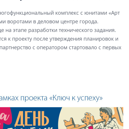
Усадьба Торосов
от эпохи фальш-
многофункциональный комплекс с юнитами «Арт
Усадьба Торосово 
ми воротами в деловом центре города.
эпохи фальш-пане
 на этапе разработки технического задания.
я к проекту после утверждения планировок и
Центробанк: ква
2020-2026 годов
 партнерство с оператором стартовало с первых
9% дешевле стр
Центробанк: квар
2020-2026 годов п
дешевле строящих