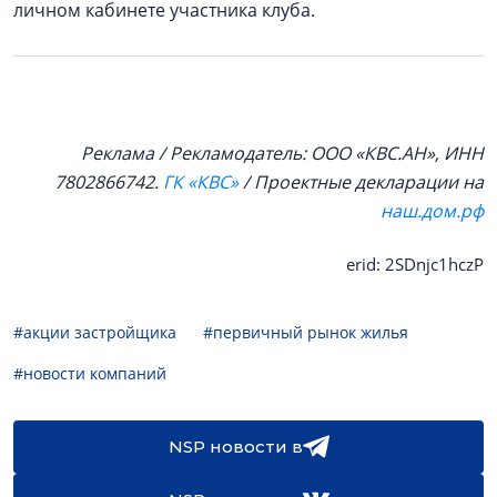
личном кабинете участника клуба.
Реклама / Рекламодатель: ООО «КВС.АН», ИНН
7802866742.
ГК «КВС»
/ Проектные декларации на
наш.дом.рф
erid: 2SDnjc1hczP
#акции застройщика
#первичный рынок жилья
#новости компаний
NSP новости в