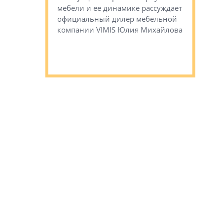
верены в УК
мебели и ее динамике рассуждает
экспертиз
официальный дилер мебельной
преимущес
компании VIMIS Юлия Михайлова
гендирект
Алексей 