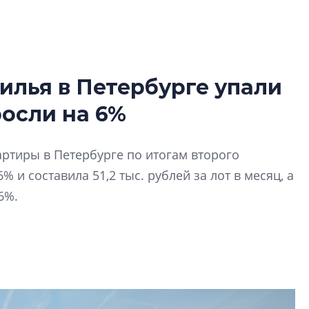
илья в Петербурге упали
Роман Корнышев
росли на 6%
перемен в ЖК мо
даже электромо
Девелопер «Верти
ртиры в Петербурге по итогам второго
перемен в ЖК мож
 и составила 51,2 тыс. рублей за лот в месяц, а
электромобиль
,6%.
Карина Шальнова
«гибридом» — ка
рынок апарт-оте
Конкуренцию выиг
апарты, которые 
приблизятся к го