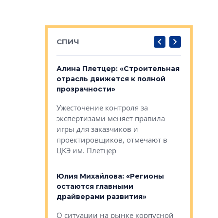
СПИЧ
: «Поводом
Алина Плетцер: «Строительная
Елена Фе
жет быть
отрасль движется к полной
блок МФК
биль»
прозрачности»
экосисте
каль»: поводом
Ужесточение контроля за
Проектир
ет быть даже
экспертизами меняет правила
непрерыв
игры для заказчиков и
управлен
проектировщиков, отмечают в
поиска ко
ЦКЭ им. Плетцер
ГК «Глоба
: «Будущее за
к меняется
лей»
Юлия Михайлова: «Регионы
Алексей 
остаются главными
«Вертика
рают те
драйверами развития»
не новый
еще больше
стиничному
О ситуации на рынке корпусной
О том, по