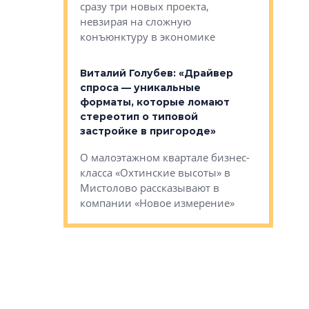
сразу три новых проекта,
ь или
следует с
невзирая на сложную
а, размышляют
Александ
конъюнктуру в экономике
Евгений 
Виталий Голубев: «Драйвер
это не пр
лобов: «Мы
спроса — уникальные
понятные
 Bonava, но мы
форматы, которые ломают
я»
Каким бу
стереотип о типовой
ого пояса»,
Леноблас
застройке в пригороде»
рпоративной
рассказыв
О малоэтажном квартале бизнес-
вает
региона Е
класса «Охтинские высоты» в
I Александр
Мистолово рассказывают в
компании «Новое измерение»