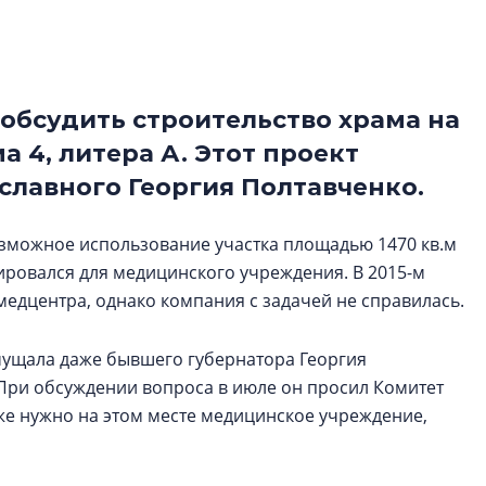
функциональност
экономика проект
в ГК «ПСК»
 обсудить строительство храма на
Александр Свино
используем опыт
а 4, литера А. Этот проект
– другая компани
славного Георгия Полтавченко.
О потенциале «сер
технологиях и ко
озможное использование участка площадью 1470 кв.м
культуре рассказы
ировался для медицинского учреждения. В 2015-м
гендиректор STAVN
Свинолобов
медцентра, однако компания с задачей не справилась.
мущала даже бывшего губернатора Георгия
 При обсуждении вопроса в июле он просил Комитет
же нужно на этом месте медицинское учреждение,