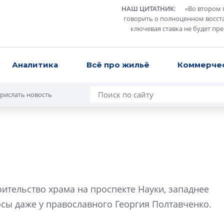
НАШ ЦИТАТНИК
:
«
Во втором 
говорить о полноценном восст
ключевая ставка не будет пр
Аналитика
Всё про жильё
Коммерче
рислать новость
Сергей Софроно
дизайн проявляе
оительство храма на проспекте Науки, западнее
визуальной чист
осы даже у православного Георгия Полтавченко.
Что важнее для с
жилого проекта: эс