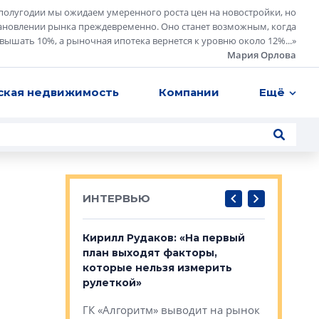
полугодии мы ожидаем умеренного роста цен на новостройки, но
ановлении рынка преждевременно. Оно станет возможным, когда
евышать 10%, а рыночная ипотека вернется к уровню около 12%...
»
Мария Орлова
ская недвижимость
Компании
Ещё
ИНТЕРВЬЮ
в: «Хороший
Кирилл Рудаков: «На первый
Александ
тся в
план выходят факторы,
«Строите
оте»
которые нельзя измерить
основ»
рулеткой»
овременного
Строитель
ГК «Алгоритм» выводит на рынок
тетика,
волнообра