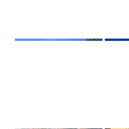
3 августа
15 сентябр
Застройщики выдохнули:
Осень 2
первичный рынок жилья
тренд 
выходит на новый уровень
недвиж
равновесия
предпо
спроса