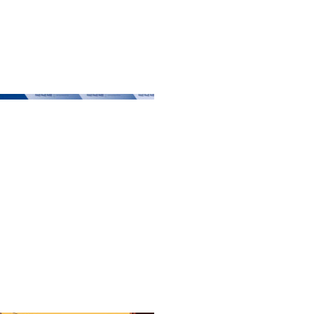
я 2025
26 августа 2025
025 года: сменится ли
Разрыв цен между пер
на рынке
и вторичкой: что это з
имости и есть ли
для рынка?
сылки для оживления