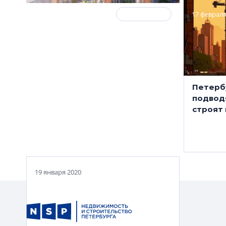
20 марта 2025
ЖК в деталях
17 февраля
Коворкинг, пешеходная аллея
Петерб
и комьюнити-центр: Группа
подводя
Аквилон создает «15-минутный
строят 
город» в Ленинградской
области
19 января 2020