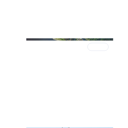
3 июля 2025
КАДРЫ
вичкой
Алексей Бушуев назначен
начит
коммерческим директором
компании «Главстрой Санкт-
Петербург»