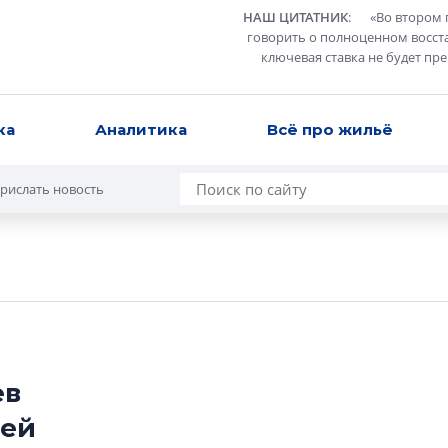
НАШ ЦИТАТНИК
:
«
Во втором 
говорить о полноценном восст
ключевая ставка не будет пр
ка
Аналитика
Всё про жильё
рислать новость
ев
сей