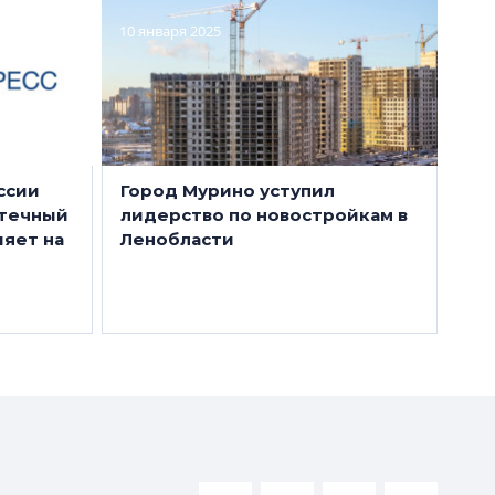
10 января 2025
оссии
Город Мурино уступил
отечный
лидерство по новостройкам в
ияет на
Ленобласти