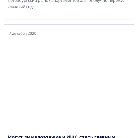
Петербургский рынок апартаментов благополучно пережил
сложный год
7 декабря 2020
Могут ли малоэтажка и ИЖС стать главным