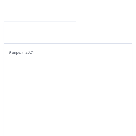
Материалы с персоной
9 апреля 2021
ООО «Лахта Плаза»
(812) 615-0-615
lahtaplaza-dom.ru
Строительство, девелопмент