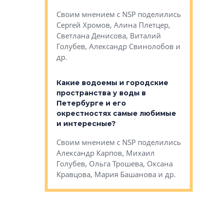
Яна Вирче
нием об этом
Своим мнением с NSP поделились
Денис Зас
 Трошева,
Сергей Хромов, Алина Плетцер,
Свинолобо
ко, Максим
Светлана Денисова, Виталий
и др.
енисова,
Голубев, Александр Свинолобов и
ев и другие
др.
Важно ли
апартам
востребованы
Какие водоемы и городские
Конститу
 компетенции
пространства у воды в
временно
мента и
Петербурге и его
Своим мн
окрестностях самые любимые
Раиль Му
NSP поделились
и интересные?
Кудинов, 
на, Анжелика
Своим мнением с NSP поделились
Карина Ш
ндр
Александр Карпов, Михаил
Дементьев
сандр Кравцов,
Голубев, Ольга Трошева, Оксана
др.
Кравцова, Мария Башанова и др.