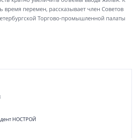
рынка? Своим мне
ть время перемен, рассказывает член Советов
поделились Ольга
Екатерина Немчен
Петербургской Торгово-промышленной палаты
Жабин, Светлана Д
Константин Сторож
Какие наиболее 
специальности и
в сфере девелоп
строительства?
Своим мнением с 
Валентина Калини
Альшаева, Алекса
з
Свинолобов, Алек
Кирилл Кудинов и 
идент НОСТРОЙ