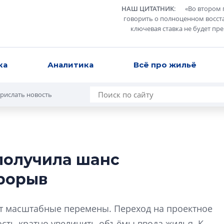
НАШ ЦИТАТНИК
:
«
Во втором 
говорить о полноценном восст
ключевая ставка не будет пр
ка
Аналитика
Всё про жильё
рислать новость
получила шанс
Разрыв цен межд
рорыв
вторичкой: что э
рынка?
Разрыв цен между
т масштабные перемены. Переход на проектное
вторичкой: что это
ость кратно увеличить объёмы ввода жилья. К