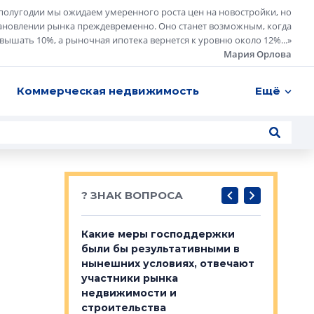
полугодии мы ожидаем умеренного роста цен на новостройки, но
ановлении рынка преждевременно. Оно станет возможным, когда
евышать 10%, а рыночная ипотека вернется к уровню около 12%...
»
Мария Орлова
Коммерческая недвижимость
Ещё
? ЗНАК ВОПРОСА
у первичкой и
Какие меры господдержки
Место об
то значит для
были бы результативными в
локации 
нынешних условиях, отвечают
пригород
участники рынка
выстрели
 первичкой и
недвижимости и
Своим мн
 значит для
строительства