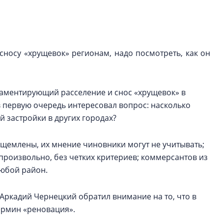
строить и жить по
В Красногвардей
Петербурга появ
носу «хрущевок» регионам, надо посмотреть, как он
один центр сов
образования
В Красногвардейс
ламентирующий расселение и снос «хрущевок» в
Петербурга появи
центр совмещенно
в первую очередь интересовал вопрос: насколько
 застройки в других городах?
ущемлены, их мнение чиновники могут не учитывать;
роизвольно, без четких критериев; коммерсантов из
юбой район.
Аркадий Чернецкий обратил внимание на то, что в
ермин «реновация».