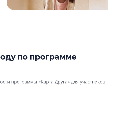
году по программе
Усадьба Торосов
от эпохи фальш-
Усадьба Торосово 
сти программы «Карта Друга» для участников
эпохи фальш-пане
Центробанк: ква
2020-2026 годов
9% дешевле стр