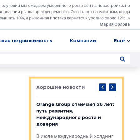
полугодии мы ожидаем умеренного роста цен на новостройки, но
ановлении рынка преждевременно. Оно станет возможным, когда
евышать 10%, а рыночная ипотека вернется к уровню около 12%...
»
Мария Орлова
ская недвижимость
Компании
Ещё
Хорошие новости
рге выбрали
Orange.Group отмечает 26 лет:
В Петерб
строителей
путь развития,
комплекс
международного роста и
тестовая
авершился
доверия
перерабо
рческого
В июле международный холдинг
В Петербу
ей «Нам песня