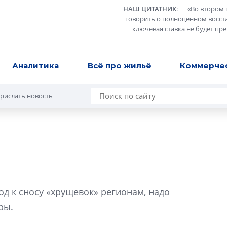
НАШ ЦИТАТНИК
:
«
Во втором 
говорить о полноценном восст
ключевая ставка не будет пр
Аналитика
Всё про жильё
Коммерче
рислать новость
В Санкт-Петербу
лучших поющих 
д к сносу «хрущевок» регионам, надо
Гала-концертом з
ры.
девятый сезон тво
конкурса строител