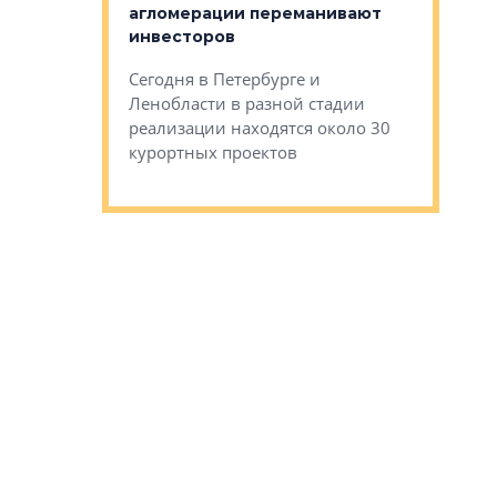
тиры в домах
агломерации переманивают
Каким бы
остройки на 9%
инвесторов
Ропса: в
ся
обещают 
Сегодня в Петербурге и
Руины Дом
Ленобласти в разной стадии
сгоревшем
реализации находятся около 30
наследия 
курортных проектов