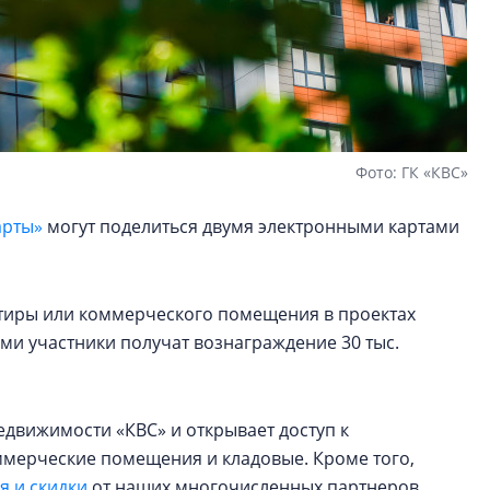
Фото: ГК «КВС»
арты»
могут поделиться двумя электронными картами
артиры или коммерческого помещения в проектах
ами участники получат вознаграждение 30 тыс.
едвижимости «КВС» и открывает доступ к
оммерческие помещения и кладовые. Кроме того,
 и скидки
от наших многочисленных партнеров.