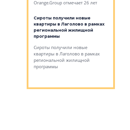
Orange.Group отмечает 26 лет
комплексе
могает»
тестовая 
органики
Сироты получили новые
ском районе
квартиры в Лаголово в рамках
ился еще
региональной жилищной
мещенного
Историч
программы
дом Рома
Ушково м
Сироты получили новые
ком районе
квартиры в Лаголово в рамках
Историче
лся еще один
региональной жилищной
Романова 
го образования
программы
взять под