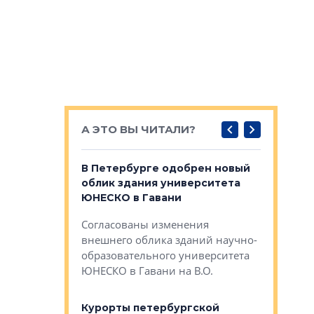
А ЭТО ВЫ ЧИТАЛИ?
о — антидот
В Петербурге одобрен новый
Собствен
панелей
облик здания университета
Императо
ЮНЕСКО в Гавани
как выжа
— антидот от
«старых 
Согласованы изменения
лей
Собственн
внешнего облика зданий научно-
Император
образовательного университета
ртиры в домах
выжать ма
ЮНЕСКО в Гавани на В.О.
 постройки на
костей»
оящихся
Курорты петербургской