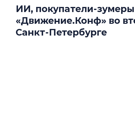
ИИ, покупатели-зумеры
«Движение.Конф» во вт
Санкт-Петербурге
10 сентября в Санкт-Петербурге на площадке 
«Движение.Конф» — конференция по продажа
внимания экспертов будут новые вызовы отр
зумеры и построение личного бренда. Собы
«Движение» в партнерстве с девелоперской