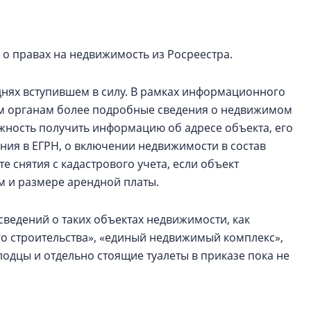
функциональност
экономика проект
в ГК «ПСК»
о правах на недвижимость из Росреестра.
Александр Свино
используем опыт
днях вступившем в силу. В рамках информационного
– другая компани
ым органам более подробные сведения о недвижимом
ность получить информацию об адресе объекта, его
О потенциале «сер
ения в ЕГРН, о включении недвижимости в состав
технологиях и ко
культуре рассказы
 снятия с кадастрового учета, если объект
гендиректор STAVN
ом и размере арендной платы.
Свинолобов
ведений о таких объектах недвижимости, как
о строительства», «единый недвижимый комплекс»,
лодцы и отдельно стоящие туалеты в приказе пока не