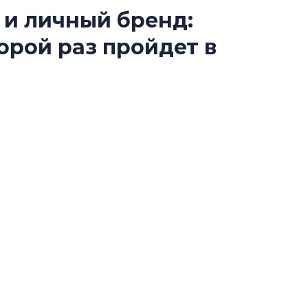
 и личный бренд:
Усадьба Торосов
орой раз пройдет в
от эпохи фальш-
Усадьба Торосово 
эпохи фальш-пане
Loft Hall во второй раз пройдет
Центробанк: ква
м для агентов по недвижимости. В центре
2020-2026 годов
9% дешевле стр
асли — искусственный интеллект, покупатели-
тие организует команда форума недвижимости
Центробанк: квар
2020-2026 годов п
 компанией ССК.
дешевле строящих