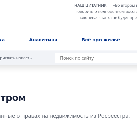
НАШ ЦИТАТНИК
:
«
Во втором 
говорить о полноценном восст
ключевая ставка не будет пр
ка
Аналитика
Всё про жильё
рислать новость
стром
Сергей Софроно
дизайн проявляе
анные о правах на недвижимость из Росреестра.
визуальной чист
Что важнее для с
жилого проекта: эс