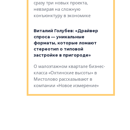
сразу три новых проекта,
ь или
следует с
невзирая на сложную
а, размышляют
Александ
конъюнктуру в экономике
Евгений 
Виталий Голубев: «Драйвер
это не пр
лобов: «Мы
спроса — уникальные
понятные
 Bonava, но мы
форматы, которые ломают
я»
Каким бу
стереотип о типовой
ого пояса»,
Леноблас
застройке в пригороде»
рпоративной
рассказыв
О малоэтажном квартале бизнес-
вает
региона Е
класса «Охтинские высоты» в
I Александр
Мистолово рассказывают в
компании «Новое измерение»