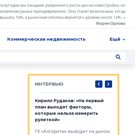
полугодии мы ожидаем умеренного роста цен на новостройки, но
ановлении рынка преждевременно. Оно станет возможным, когда
евышать 10%, а рыночная ипотека вернется к уровню около 12%...
»
Мария Орлова
Коммерческая недвижимость
Ещё
ИНТЕРВЬЮ
в: «Хороший
Кирилл Рудаков: «На первый
Александ
тся в
план выходят факторы,
«Строите
оте»
которые нельзя измерить
основ»
рулеткой»
овременного
Строитель
ГК «Алгоритм» выводит на рынок
тетика,
волнообра