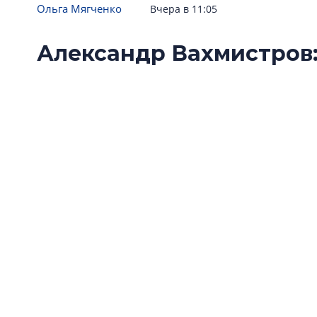
Ольга Мягченко
Вчера в 11:05
Александр Вахмистров:
основа основ»
Строительная сфера развивается волнообраз
более сдержанного движения, считает коор
объединение строителей», президент СРО А
Вахмистров. В интервью «Недвижке» он расс
льготной ипотеки, как цифровые паспорта о
и какие исторические памятники Петербурга