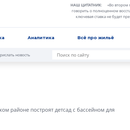
НАШ ЦИТАТНИК
:
«
Во втором 
говорить о полноценном восст
ключевая ставка не будет пр
ка
Аналитика
Всё про жильё
рислать новость
В Санкт-Петербу
лучших поющих 
ом районе построят детсад с бассейном для
Гала-концертом з
девятый сезон тво
конкурса строител