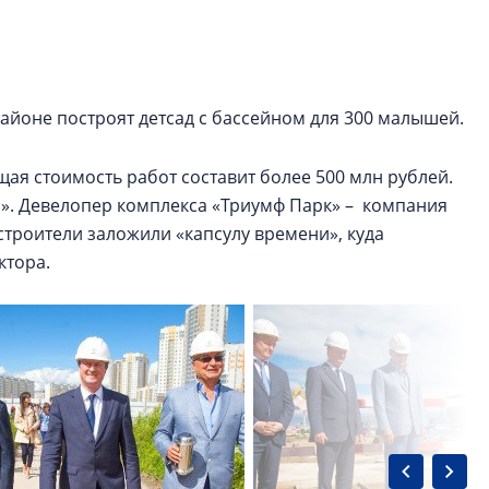
строить и жить по
В Красногвардей
Петербурга появ
айоне построят детсад с бассейном для 300 малышей.
один центр сов
образования
бщая стоимость работ составит более 500 млн рублей.
В Красногвардейс
». Девелопер комплекса «Триумф Парк» – компания
Петербурга появи
центр совмещенно
строители заложили «капсулу времени», куда
ктора.