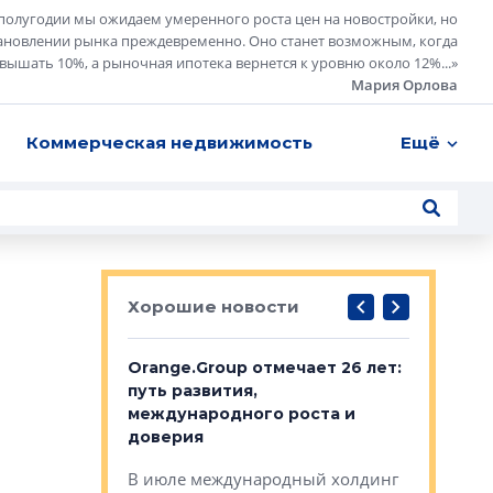
полугодии мы ожидаем умеренного роста цен на новостройки, но
ановлении рынка преждевременно. Оно станет возможным, когда
евышать 10%, а рыночная ипотека вернется к уровню около 12%...
»
Мария Орлова
Коммерческая недвижимость
Ещё
Хорошие новости
рге выбрали
Orange.Group отмечает 26 лет:
В Петерб
строителей
путь развития,
комплекс
международного роста и
тестовая
авершился
доверия
перерабо
рческого
В июле международный холдинг
В Петербу
ей «Нам песня