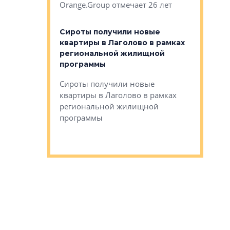
Orange.Group отмечает 26 лет
комплексе
могает»
тестовая 
органики
Сироты получили новые
ском районе
квартиры в Лаголово в рамках
ился еще
региональной жилищной
мещенного
Историч
программы
дом Рома
Ушково м
Сироты получили новые
ком районе
квартиры в Лаголово в рамках
Историче
лся еще один
региональной жилищной
Романова 
го образования
программы
взять под