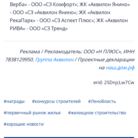
Верба» - ООО «СЗ Комфорт»; ЖК «Аквилон Янино»
- ООО «СЗ «Аквилон Янино»; ЖК «Аквилон
РекаПарк» - ООО «СЗ Аспект Плюс»; ЖК «Аквилон
РИВА» - ООО «СЗ Тренд»
Реклама / Рекламодатель: ООО «Н ПЛЮС», ИНН
7838129950.
Группа Аквилон
/ Проектные декларации
на
наш.дом.рф
erid: 2SDnjcLw7Cw
#награды
#конкурсы строителей
#Ленобласть
#первичный рынок жилья
#жилищное строительство
#хорошие новости