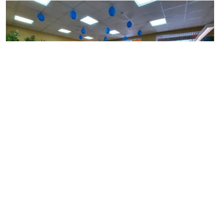
Фото: gov.spb.ru
На рабочем совещании губернатора Александра
Беглова отменен проект планировки территории для
строительства
магазина
в квартале, ограниченном