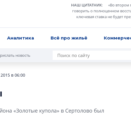
НАШ ЦИТАТНИК
:
«
Во втором 
говорить о полноценном восст
ключевая ставка не будет пр
Аналитика
Всё про жильё
Коммерче
рислать новость
 2015 в 06:00
ы
В Санкт-Петербу
лучших поющих 
йона «Золотые купола» в Сертолово был
Гала-концертом з
девятый сезон тво
конкурса строител