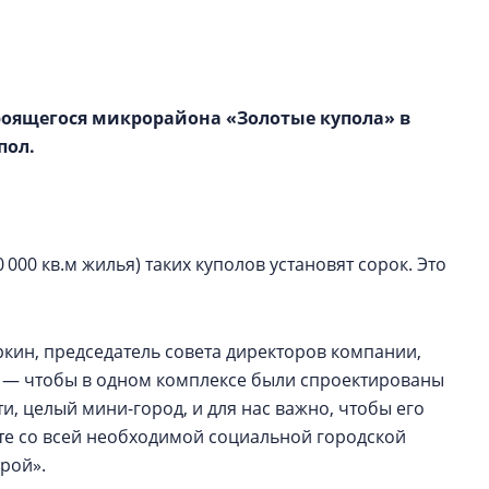
строить и жить по
В Красногвардей
Петербурга появ
роящегося микрорайона «Золотые купола» в
один центр сов
образования
пол.
В Красногвардейс
Петербурга появи
центр совмещенно
 000 кв.м жилья) таких куполов установят сорок. Это
ркин, председатель совета директоров компании,
т — чтобы в одном комплексе были спроектированы
ти, целый мини-город, и для нас важно, чтобы его
сте со всей необходимой социальной городской
урой».