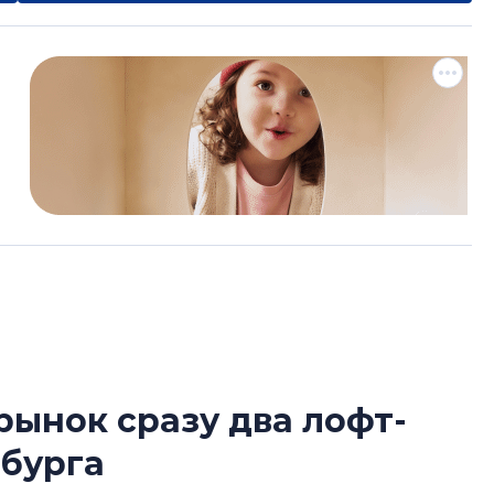
рынок сразу два лофт-
Татьяна Бровкина
рбурга
монотонной спал
деконструктиви