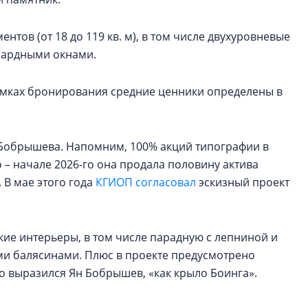
нтов (от 18 до 119 кв. м), в том числе двухуровневые
нсардными окнами.
рамках бронирования средние ценники определены в
а Бобрышева. Напомним, 100% акций типографии в
о – начале 2026-го она продала половину актива
. В мае этого года
КГИОП согласовал
эскизный проект
кие интерьеры, в том числе парадную с лепниной и
ыми балясинами. Плюс в проекте предусмотрено
зно выразился Ян Бобрышев, «как крыло Боинга».