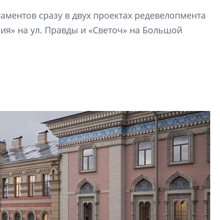
стать спасением
аментов сразу в двух проектах редевелопмента
О границах новато
ия» на ул. Правды и «Светоч» на Большой
Петербурга, буду
районов и инжен
рассказали в ГК «
Сергей Софроно
дизайн проявляе
визуальной чист
Что важнее для с
жилого проекта: эс
функциональност
экономика проект
в ГК «ПСК»