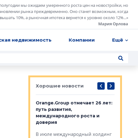
полугодии мы ожидаем умеренного роста цен на новостройки, но
ановлении рынка преждевременно. Оно станет возможным, когда
евышать 10%, а рыночная ипотека вернется к уровню около 12%...
»
Мария Орлова
ская недвижимость
Компании
Ещё
Хорошие новости
рге выбрали
Orange.Group отмечает 26 лет:
В Петерб
строителей
путь развития,
комплекс
международного роста и
тестовая
авершился
доверия
перерабо
рческого
В июле международный холдинг
В Петербу
ей «Нам песня