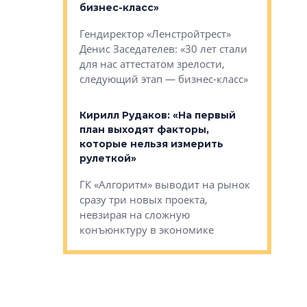
»
бизнес-класс»
стереоти
застройк
рства в центре
Гендиректор «Ленстройтрест»
О малоэта
щем спальных
Денис Заседателев: «30 лет стали
класса «О
ерных ловушках
для нас аттестатом зрелости,
Мистолово
Глобал ЭМ»
следующий этап — бизнес-класс»
компании
в: «Хороший
Кирилл Рудаков: «На первый
тся в
план выходят факторы,
Александ
оте»
которые нельзя измерить
«Строите
рулеткой»
основ»
овременного
ГК «Алгоритм» выводит на рынок
Строитель
тетика,
сразу три новых проекта,
волнообра
ь или
невзирая на сложную
следует с
а, размышляют
конъюнктуру в экономике
Александ