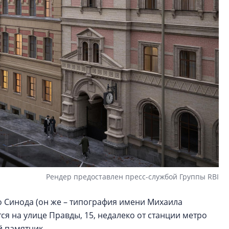
Рендер предоставлен пресс-службой Группы RBI
 Синода (он же – типография имени Михаила
ся на улице Правды, 15, недалеко от станции метро
й памятник.