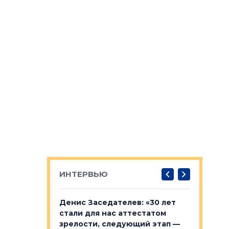
ИНТЕРВЬЮ
: «На
Денис Заседателев: «30 лет
Виталий 
ьной окраине
стали для нас аттестатом
спроса —
зм может
зрелости, следующий этап —
форматы,