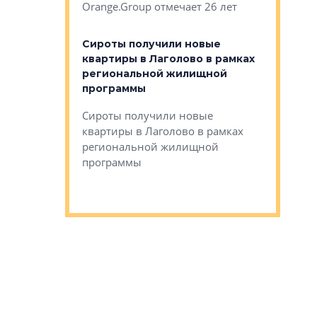
Orange.Group отмечает 26 лет
комплексе
могает»
тестовая 
органики
Сироты получили новые
ском районе
квартиры в Лаголово в рамках
ился еще
региональной жилищной
мещенного
Историч
программы
дом Рома
Ушково м
Сироты получили новые
ком районе
квартиры в Лаголово в рамках
Историче
лся еще один
региональной жилищной
Романова 
го образования
программы
взять под