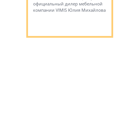
официальный дилер мебельной
преимущес
компании VIMIS Юлия Михайлова
гендирект
Алексей 