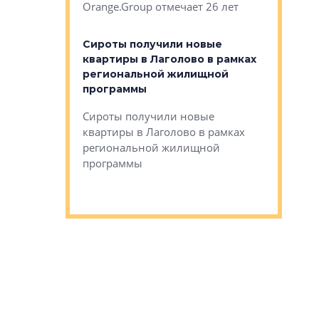
Orange.Group отмечает 26 лет
комплексе
могает»
тестовая 
органики
Сироты получили новые
ском районе
квартиры в Лаголово в рамках
ился еще
региональной жилищной
мещенного
Историч
программы
дом Рома
Ушково м
Сироты получили новые
ком районе
квартиры в Лаголово в рамках
Историче
лся еще один
региональной жилищной
Романова 
го образования
программы
взять под