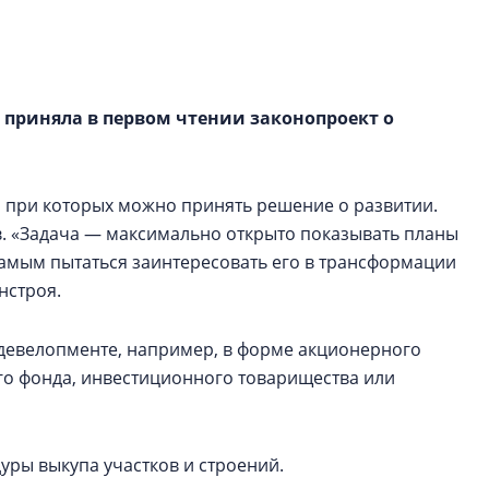
строить и жить по
В Красногвардей
Петербурга появ
а приняла в первом чтении законопроект о
один центр сов
образования
В Красногвардейс
, при которых можно принять решение о развитии.
Петербурга появи
центр совмещенно
в. «Задача — максимально открыто показывать планы
самым пытаться заинтересовать его в трансформации
нстроя.
девелопменте, например, в форме акционерного
го фонда, инвестиционного товарищества или
уры выкупа участков и строений.