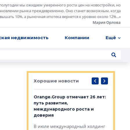
полугодии мы ожидаем умеренного роста цен на новостройки, но
ановлении рынка преждевременно. Оно станет возможным, когда
евышать 10%, а рыночная ипотека вернется к уровню около 12%...
»
Мария Орлова
ская недвижимость
Компании
Ещё
Хорошие новости
рге выбрали
Orange.Group отмечает 26 лет:
В Петерб
строителей
путь развития,
комплекс
международного роста и
тестовая
авершился
доверия
перерабо
рческого
В июле международный холдинг
В Петербу
ей «Нам песня