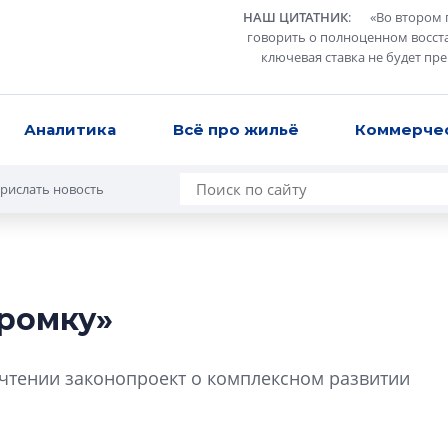
НАШ ЦИТАТНИК
:
«
Во втором 
говорить о полноценном восст
ключевая ставка не будет пр
Аналитика
Всё про жильё
Коммерче
рислать новость
промку»
В Санкт-Петербу
лучших поющих 
 чтении законопроект о комплексном развитии
Гала-концертом з
девятый сезон тво
конкурса строител