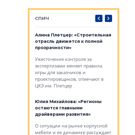
СПИЧ
: «Поводом
Алина Плетцер: «Строительная
Елена Фе
жет быть
отрасль движется к полной
блок МФК
биль»
прозрачности»
экосисте
каль»: поводом
Ужесточение контроля за
Проектир
ет быть даже
экспертизами меняет правила
непрерыв
игры для заказчиков и
управлен
проектировщиков, отмечают в
поиска ко
ЦКЭ им. Плетцер
ГК «Глоба
: «Будущее за
к меняется
лей»
Юлия Михайлова: «Регионы
Алексей 
остаются главными
«Вертика
рают те
драйверами развития»
не новый
еще больше
стиничному
О ситуации на рынке корпусной
О том, по
верены в УК
мебели и ее динамике рассуждает
экспертиз