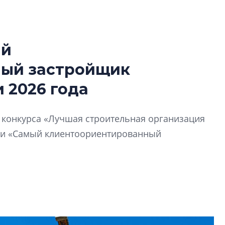
ый
Роман Корнышев
ный застройщик
перемен в ЖК мо
даже электромо
 2026 года
Девелопер «Верти
перемен в ЖК мож
й конкурса «Лучшая строительная организация
электромобиль
ии «Самый клиентоориентированный
Карина Шальнова
«гибридом» — ка
рынок апарт-оте
Конкуренцию выиг
апарты, которые 
приблизятся к го
уровню сервиса, у