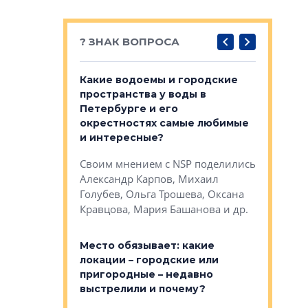
? ЗНАК ВОПРОСА
востребованы
Какие водоемы и городские
Важно ли
 компетенции
пространства у воды в
апартам
мента и
Петербурге и его
Конститу
окрестностях самые любимые
временно
и интересные?
NSP поделились
Своим мн
Своим мнением с NSP поделились
на, Анжелика
Раиль Му
Александр Карпов, Михаил
ндр
Кудинов, 
Голубев, Ольга Трошева, Оксана
сандр Кравцов,
Карина Ш
Кравцова, Мария Башанова и др.
др.
Дементьев
Место обязывает: какие
и эксперты
С какими
локации – городские или
ости
проектам
пригородные – недавно
 первого
редевело
выстрелили и почему?
ода в целом?
сталкиват
рубежом