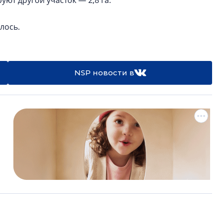
уют другой участок — 2,8 га.
лось.
NSP новости в