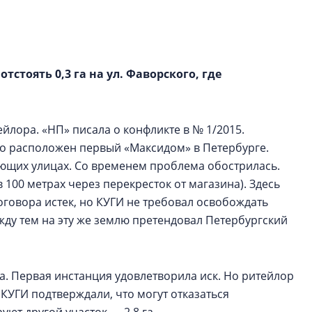
Валентина Калини
Альшаева, Алекса
Свинолобов, Алек
Кирилл Кудинов и 
тстоять 0,3 га на ул. Фаворского, где
Как девелоперы 
рынка недвижим
оценивают итоги
йлора. «НП» писала о конфликте в № 1/2015.
полугодия 2025 г
го расположен первый «Максидом» в Петербурге.
Своим мнением с 
ющих улицах. Со временем проблема обострилась.
Мария Орлова, Св
в 100 метрах через перекресток от магазина). Здесь
Денисова, Юдита Г
оговора истек, но КУГИ не требовал освобождать
Парадник, Сергей 
жду тем на эту же землю претендовал Петербургский
а. Первая инстанция удовлетворила иск. Но ритейлор
 КУГИ подтверждали, что могут отказаться