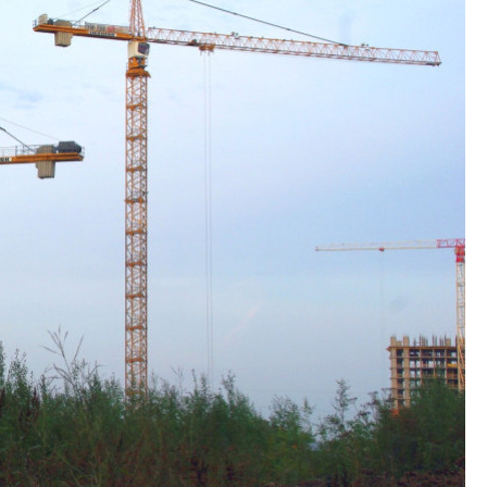
Своим мнением с 
Мария Орлова, Св
Денисова, Юдита Г
Парадник, Сергей 