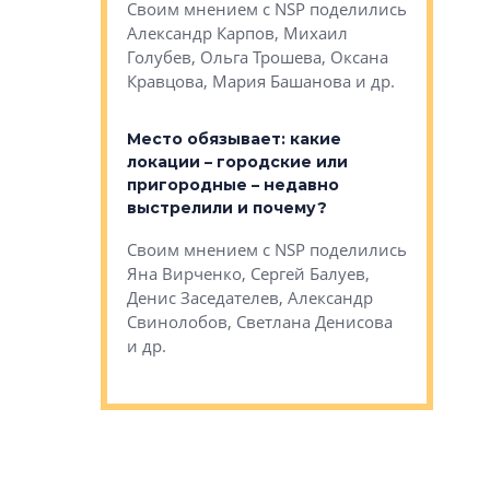
Своим мнением с NSP поделились
на, Анжелика
Раиль Му
Александр Карпов, Михаил
ндр
Кудинов, 
Голубев, Ольга Трошева, Оксана
сандр Кравцов,
Карина Ш
Кравцова, Мария Башанова и др.
др.
Дементьев
Место обязывает: какие
и эксперты
С какими
локации – городские или
ости
проектам
пригородные – недавно
 первого
редевело
выстрелили и почему?
ода в целом?
сталкиват
рубежом
Своим мнением с NSP поделились
NSP поделились
Яна Вирченко, Сергей Балуев,
Своим мн
етлана
Денис Заседателев, Александр
Эдуард Ти
ригайте, Вадим
Свинолобов, Светлана Денисова
Некрестья
Терентьев и др.
и др.
Ксения Ст
Аккуратов