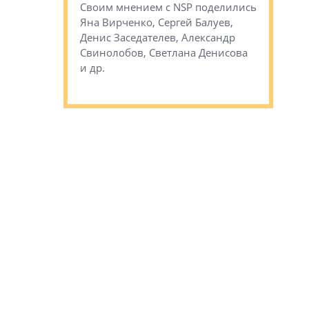
Своим мнением с NSP поделились
NSP поделились
Яна Вирченко, Сергей Балуев,
Своим мн
етлана
Денис Заседателев, Александр
Эдуард Ти
ригайте, Вадим
Свинолобов, Светлана Денисова
Некрестья
Терентьев и др.
и др.
Ксения Ст
Аккуратов