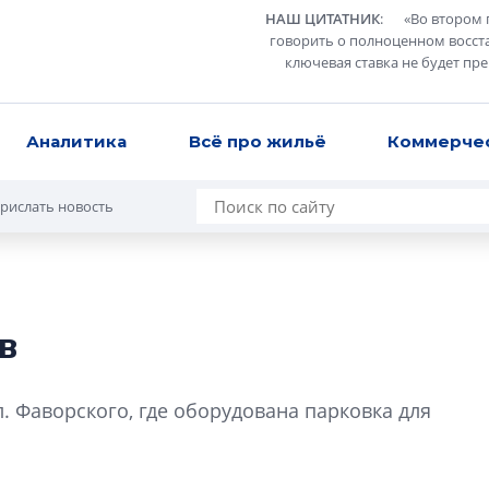
НАШ ЦИТАТНИК
:
«
Во втором 
говорить о полноценном восст
ключевая ставка не будет пр
Аналитика
Всё про жильё
Коммерче
рислать новость
в
Какие наиболее 
специальности и
л. Фаворского, где оборудована парковка для
в сфере девелоп
строительства?
Своим мнением с 