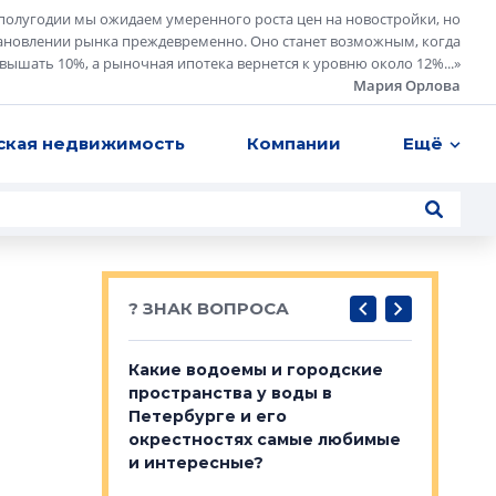
полугодии мы ожидаем умеренного роста цен на новостройки, но
ановлении рынка преждевременно. Оно станет возможным, когда
евышать 10%, а рыночная ипотека вернется к уровню около 12%...
»
Мария Орлова
ская недвижимость
Компании
Ещё
? ЗНАК ВОПРОСА
востребованы
Какие водоемы и городские
Важно ли
 компетенции
пространства у воды в
апартам
мента и
Петербурге и его
Конститу
окрестностях самые любимые
временно
и интересные?
NSP поделились
Своим мн