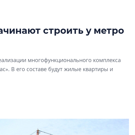
ачинают строить у метро
Какие наиболее 
специальности и
в сфере девелоп
строительства?
 реализации многофункционального комплекса
Своим мнением с 
с». В его составе будут жилые квартиры и
Валентина Калини
Альшаева, Алекса
Свинолобов, Алек
Кирилл Кудинов и 
Как девелоперы 
рынка недвижим
оценивают итоги
полугодия 2025 г