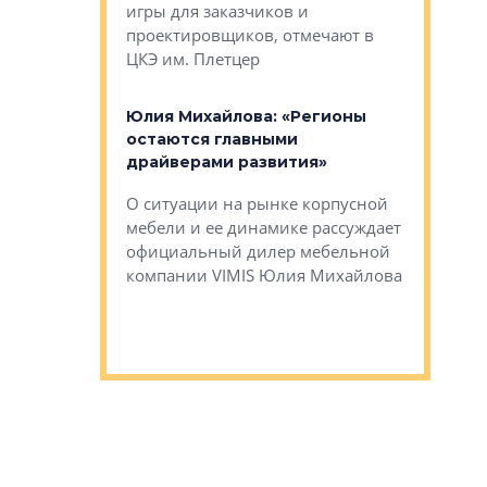
игры для заказчиков и
управлен
проектировщиков, отмечают в
поиска ко
ЦКЭ им. Плетцер
ГК «Глоба
: «Будущее за
к меняется
лей»
Юлия Михайлова: «Регионы
Алексей 
остаются главными
«Вертика
рают те
драйверами развития»
не новый
еще больше
стиничному
О ситуации на рынке корпусной
О том, по
верены в УК
мебели и ее динамике рассуждает
экспертиз
официальный дилер мебельной
преимущес
компании VIMIS Юлия Михайлова
гендирект
Алексей 