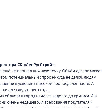
ректора СК «ЛенРусСтрой»
:
ья ещё не прошёл нижнюю точку. Объём сделок может
этом потенциальный спрос никуда не делся, людям
решение в условиях высокой неопределённости. А
в начале следующего года.
з области в город начался задолго до кризиса. А в
они очень недёшево. И требования покупателя к