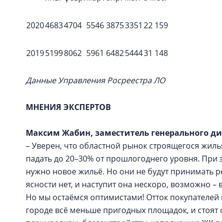
2020
4683
4704
5546
3875
3351
22 159
2019
5199
8062
5961
6482
5444
31 148
Данные Управления Росреестра ЛО
МНЕНИЯ ЭКСПЕРТОВ
Максим Жабин, заместитель генерального ди
– Уверен, что областной рынок строящегося жил
падать до 20–30% от прошлогоднего уровня. При 
нужно новое жильё. Но они не будут принимать 
ясности нет, и наступит она нескоро, возможно – 
Но мы остаёмся оптимистами! Отток покупателей и
городе всё меньше пригодных площадок, и стоят 