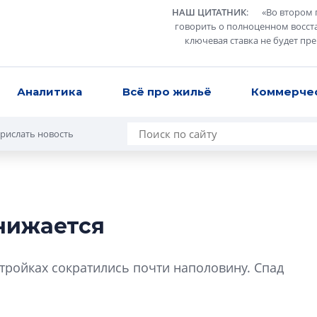
НАШ ЦИТАТНИК
:
«
Во втором 
говорить о полноценном восст
ключевая ставка не будет пр
Аналитика
Всё про жильё
Коммерче
рислать новость
нижается
Роман Корнышев
перемен в ЖК мо
тройках сократились почти наполовину. Спад
даже электромо
Девелопер «Верти
перемен в ЖК мож