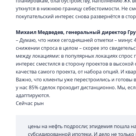
планировкам, благоустройству, наполнению ЖК вс
уткнутся в нижнюю границу себестоимости. Не смо
покупательский интерес снова развернётся в сто
Михаил Медведев, генеральный директор Гру
– Думаю, что ниже сегодняшней отметки – минус 46
снижении спроса в целом – скорее это свидетель
между локациями: в популярных локациях спрос п
интерес сместился в сторону проектов в высокой 
качества самого проекта, от набора опций. И кв
Важно, что клиенты уже перестроились и готовы
у нас 85% сделок проходит дистанционно. Мы, есл
адаптируются.
Сейчас рын
цены на нефть подросли; эпидемия пошла на
субсидированной ипотеки. И дело не только 