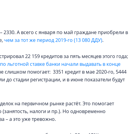
электромобиль
Карина Шальнова
«гибридом» — ка
рынок апарт-оте
– 2330. А всего с января по май граждане приобрели в
е,
чем за тот же период 2019-го (13 080 ДДУ)
.
Конкуренцию выиг
апарты, которые 
трировал 22 159 кредитов за пять месяцев этого года;
приблизятся к го
уровню сервиса, у
по льготной ставке банки начали выдавать в конце
КЕЙПОРТ
не слишком помогает: 3351 кредит в мае 2020-го, 5444
ли до стадии регистрации, и в июне показатели будут
делок на первичном рынке растёт. Это помогает
 (занятость, налоги и пр.). Но одновременно
а – а это уже тревожно.