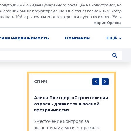
полугодии мы ожидаем умеренного роста цен на новостройки, но
ановлении рынка преждевременно. Оно станет возможным, когда
евышать 10%, а рыночная ипотека вернется к уровню около 12%...
»
Мария Орлова
ская недвижимость
Компании
Ещё
СПИЧ
: «Поводом
Алина Плетцер: «Строительная
Елена Фе
жет быть
отрасль движется к полной
блок МФК
биль»
прозрачности»
экосисте
каль»: поводом
Ужесточение контроля за
Проектир
ет быть даже
экспертизами меняет правила
непрерыв