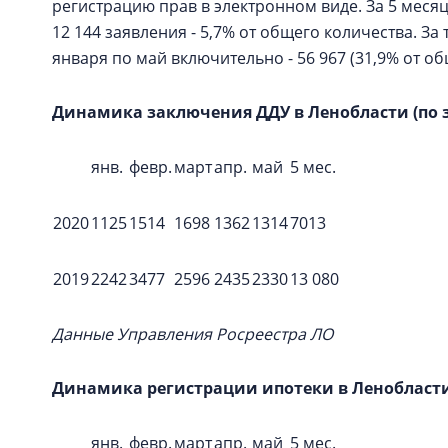
регистрацию прав в электронном виде. За 5 меся
12 144 заявления - 5,7% от общего количества. За то
января по май включительно - 56 967 (31,9% от о
Динамика заключения ДДУ в Ленобласти (по
янв.
февр.
март
апр.
май
5 мес.
2020
1125
1514
1698
1362
1314
7013
2019
2242
3477
2596
2435
2330
13 080
Данные Управления Росреестра ЛО
Динамика регистрации ипотеки в Ленобласт
янв.
февр.
март
апр.
май
5 мес.