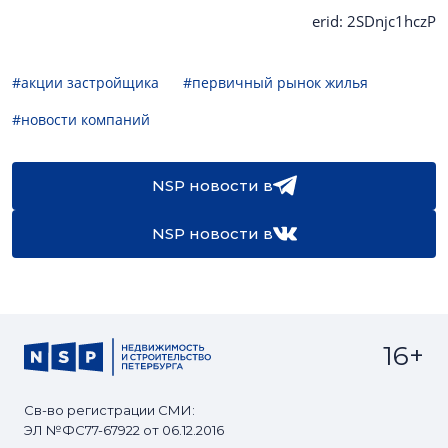
erid: 2SDnjc1hczP
#акции застройщика
#первичный рынок жилья
#новости компаний
NSP новости в
NSP новости в
16+
Св-во регистрации СМИ:
ЭЛ №ФС77-67922 от 06.12.2016