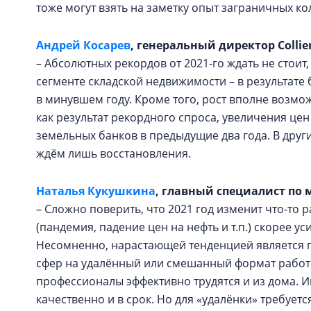
тоже могут взять на заметку опыт заграничных кол
Андрей Косарев
, генеральный директор Collier
– Абсолютных рекордов от 2021-го ждать не стоит
сегменте складской недвижимости – в результате
в минувшем году. Кроме того, рост вполне возмо
как результат рекордного спроса, увеличения це
земельных банков в предыдущие два года. В други
ждём лишь восстановления.
Наталья Кукушкина
, главный специалист по 
– Сложно поверить, что 2021 год изменит что-то
(пандемия, падение цен на нефть и т.п.) скорее 
Несомненно, нарастающей тенденцией является п
сфер на удалённый или смешанный формат работ
профессионалы эффективно трудятся и из дома. И
качественно и в срок. Но для «удалёнки» требует