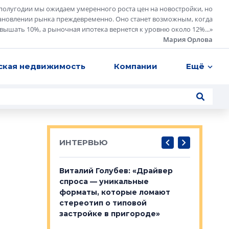
полугодии мы ожидаем умеренного роста цен на новостройки, но
ановлении рынка преждевременно. Оно станет возможным, когда
евышать 10%, а рыночная ипотека вернется к уровню около 12%...
»
Мария Орлова
ская недвижимость
Компании
Ещё
ИНТЕРВЬЮ
лобов: «Мы
Виталий Голубев: «Драйвер
Евгений 
 Bonava, но мы
спроса — уникальные
это не пр
я»
форматы, которые ломают
понятные
стереотип о типовой
ого пояса»,
Каким бу
застройке в пригороде»
рпоративной
Леноблас