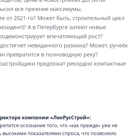
культуре рассказы
высил все прежние максимумы.
гендиректор STAVN
Свинолобов
те от 2021-го? Может быть, строительный цикл
президент)? А в Петербурге затеют новые
Арсений Лаптев:
родемонстрирует впечатляющий рост?
расширяем геогр
достигнет невиданного размаха? Может, ручеёк
диверсифицируе
ан превратится в полноводную реку?
О том, как девело
ис, застройщики предложат рекордно компактные
диверсифицирует 
поговорили с ген
директором Arsena
Лаптевым
иректора компании «ЛенРусСтрой»:
репится осознание того, что «как прежде» уже не
ь высокими показателями спроса, что позволило