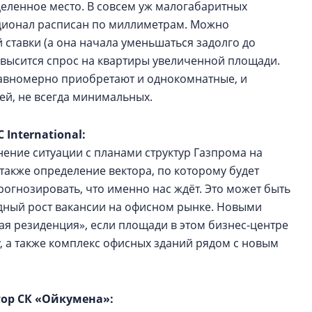
еленное место. В совсем уж малогабаритных
кционал расписан по миллиметрам. Можно
ставки (а она начала уменьшаться задолго до
овысится спрос на квартиры увеличенной площади.
равномерно приобретают и однокомнатные, и
й, не всегда минимальных.
C International:
нение ситуации с планами структур Газпрома на
а также определение вектора, по которому будет
прогнозировать, что именно нас ждёт. Это может быть
рдный рост вакансии на офисном рынке. Новыми
я резиденция», если площади в этом бизнес-центре
ty, а также комплекс офисных зданий рядом с новым
ор СК «Ойкумена»: