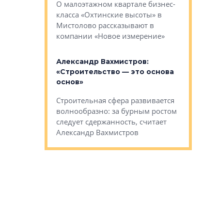
О малоэтажном квартале бизнес-
вает
рассказыв
класса «Охтинские высоты» в
I Александр
региона Е
Мистолово рассказывают в
компании «Новое измерение»
Александ
«Выжива
 «Мы не
Александр Вахмистров:
правильн
афию, а
«Строительство — это основа
м проекты»
Сегмент с
основ»
пер
переживае
Строительная сфера развивается
проекты,
в этих ус
волнообразно: за бурным ростом
еральным
управляющ
следует сдержанность, считает
l Арсением
Well
Александр Вахмистров