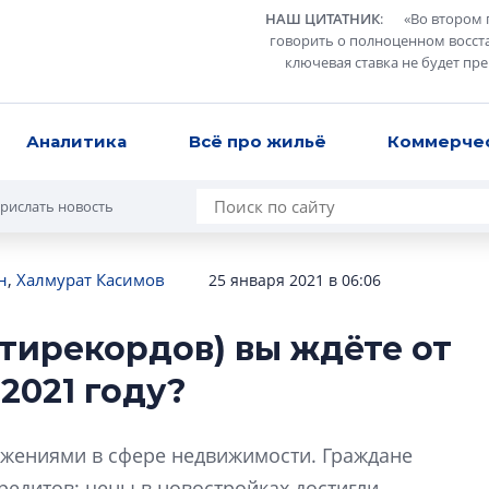
НАШ ЦИТАТНИК
:
«
Во втором 
говорить о полноценном восст
ключевая ставка не будет пр
Аналитика
Всё про жильё
Коммерче
рислать новость
н
,
Халмурат Касимов
25 января 2021 в 06:06
тирекордов) вы ждёте от
Александр Свино
2021 году?
используем опыт
– другая компани
О потенциале «сер
жениями в сфере недвижимости. Граждане
технологиях и ко
едитов; цены в новостройках достигли