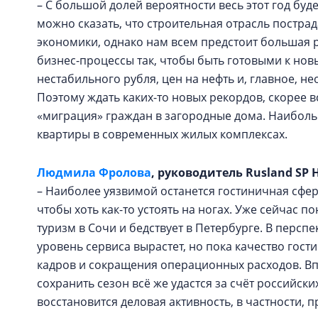
– С большой долей вероятности весь этот год буд
можно сказать, что строительная отрасль постра
экономики, однако нам всем предстоит большая р
бизнес-процессы так, чтобы быть готовыми к но
нестабильного рубля, цен на нефть и, главное, н
Поэтому ждать каких-то новых рекордов, скорее вс
«миграция» граждан в загородные дома. Наибол
квартиры в современных жилых комплексах.
Людмила Фролова
, руководитель Rusland SP H
– Наиболее уязвимой останется гостиничная сфер
чтобы хоть как-то устоять на ногах. Уже сейчас п
туризм в Сочи и бедствует в Петербурге. В перспе
уровень сервиса вырастет, но пока качество гост
кадров и сокращения операционных расходов. Впр
сохранить сезон всё же удастся за счёт российски
восстановится деловая активность, в частности, 