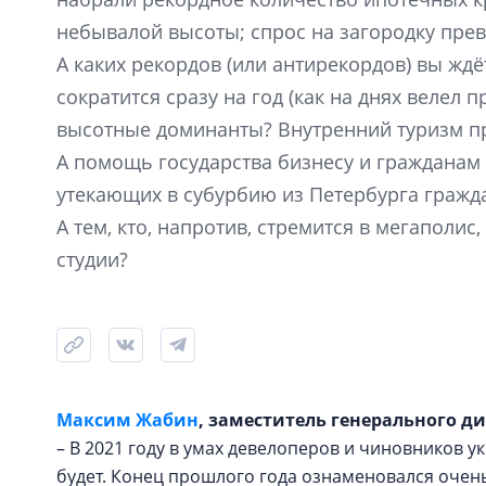
небывалой высоты; спрос на загородку пре
А каких рекордов (или антирекордов) вы ждё
сократится сразу на год (как на днях велел 
высотные доминанты? Внутренний туризм п
А помощь государства бизнесу и гражданам 
утекающих в субурбию из Петербурга гражд
А тем, кто, напротив, стремится в мегапол
студии?
Максим Жабин
, заместитель генерального д
– В 2021 году в умах девелоперов и чиновников ук
будет. Конец прошлого года ознаменовался очен