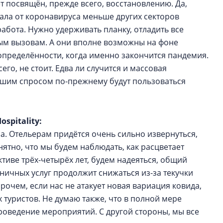
ет посвящён, прежде всего, восстановлению. Да,
дала от коронавируса меньше других секторов
абота. Нужно удерживать планку, отладить все
вым вызовам. А они вполне возможны на фоне
еопределённости, когда именно закончится пандемия.
его, не стоит. Едва ли случится и массовая
ьшим спросом по-прежнему будут пользоваться
ospitality:
а. Отельерам придётся очень сильно извернуться,
онятно, что мы будем наблюдать, как расцветает
ктиве трёх-четырёх лет, будем надеяться, общий
иничных услуг продолжит снижаться из-за текучки
очем, если нас не атакует новая вариация ковида,
х туристов. Не думаю также, что в полной мере
проведение мероприятий. С другой стороны, мы все