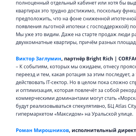
полноценный отдельный кабинет или хотя бы выд
квартирах это трудно достижимо, поскольку фун
предположить, что на фоне сниженной ипотечной 
появления льготной ипотеки с господдержкой) п
Мы уже это видим. Даже на старте продаж люди 
двухкомнатные квартиры, причём разных площаде
Виктор Заглумин
, партнёр Bright Rich | CORFA
– К событиям, которых мы ожидаем, отнесу прояс
переезд и тем, какая ротация за этим последует, 
действовать IT-сектор. Но в целом пока сложно с
и оптимизация, которая повлечёт за собой реко
коммерческими доминантами могут стать «Морска
будут реализовываться спекулятивно, БЦ Atlas Ci
гипермаркетом «Максидом» на Уральской улице.
Роман Мирошников
, исполнительный директ