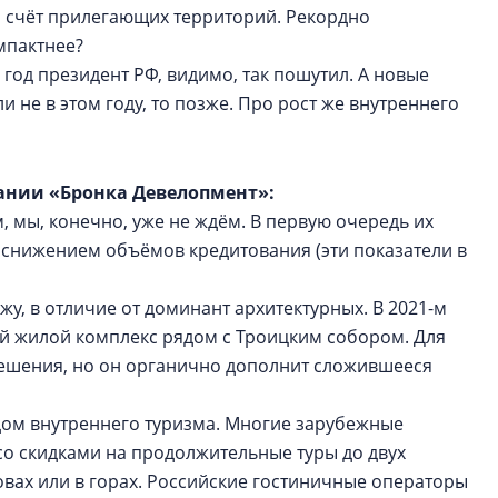
а счёт прилегающих территорий. Рекордно
мпактнее?
год президент РФ, видимо, так пошутил. А новые
и не в этом году, то позже. Про рост же внутреннего
ании «Бронка Девелопмент»:
м, мы, конечно, уже не ждём. В первую очередь их
снижением объёмов кредитования (эти показатели в
у, в отличие от доминант архитектурных. В 2021-м
й жилой комплекс рядом с Троицким собором. Для
решения, но он органично дополнит сложившееся
одом внутреннего туризма. Многие зарубежные
о скидками на продолжительные туры до двух
вах или в горах. Российские гостиничные операторы