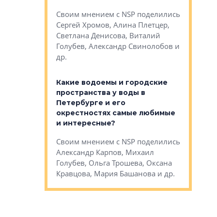
Яна Вирче
нием об этом
Своим мнением с NSP поделились
Денис Зас
 Трошева,
Сергей Хромов, Алина Плетцер,
Свинолобо
ко, Максим
Светлана Денисова, Виталий
и др.
енисова,
Голубев, Александр Свинолобов и
ев и другие
др.
Важно ли
апартам
востребованы
Какие водоемы и городские
Конститу
 компетенции
пространства у воды в
временно
мента и
Петербурге и его
Своим мн
окрестностях самые любимые
Раиль Му
NSP поделились
и интересные?
Кудинов, 
на, Анжелика
Своим мнением с NSP поделились
Карина Ш
ндр
Александр Карпов, Михаил
Дементьев
сандр Кравцов,
Голубев, Ольга Трошева, Оксана
др.
Кравцова, Мария Башанова и др.