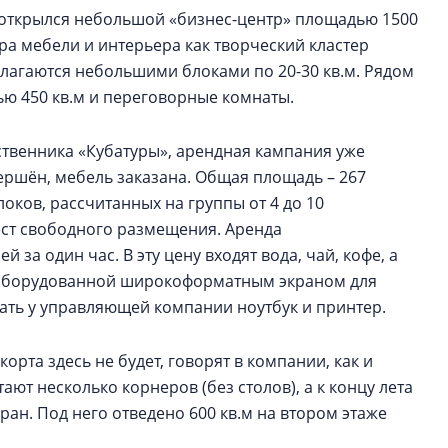
 открылся небольшой «бизнес-центр» площадью 1500
ра мебели и интерьера как творческий кластер
длагаются небольшими блоками по 20-30 кв.м. Рядом
ю 450 кв.м и переговорные комнаты.
ственника «Кубатуры», арендная кампания уже
ершён, мебель заказана. Общая площадь – 267
оков, рассчитанных на группы от 4 до 10
мест свободного размещения. Аренда
 за один час. В эту цену входят вода, чай, кофе, а
 оборудованной широкоформатным экраном для
ть у управляющей компании ноутбук и принтер.
рта здесь не будет, говорят в компании, как и
ают несколько корнеров (без столов), а к концу лета
ан. Под него отведено 600 кв.м на втором этаже