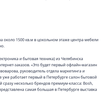
рынка? Своим мне
поделились Ольга
Екатерина Немчен
Жабин, Светлана Д
Константин Сторож
Какие наиболее 
а около 1500 кв.м в цокольном этаже центра мебели
специальности и
но.
в сфере девелоп
строительства?
ектроника и бытовая техника) из Челябинска
Своим мнением с 
нтернет-заказов. «Это будет первый офлайн-магазин
Валентина Калини
Альшаева, Алекса
ивоварова, руководитель отдела маркетинга и
Свинолобов, Алек
е уже работает первый в Петербурге салон бытовой
Кирилл Кудинов и 
 сразу несколько брендов премиум-класса: Bosh,
е представлена самая большая в Петербурге выставка