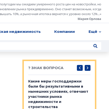
полугодии мы ожидаем умеренного роста цен на новостройки, но
ановлении рынка преждевременно. Оно станет возможным, когда
евышать 10%, а рыночная ипотека вернется к уровню около 12%...
»
Мария Орлова
ская недвижимость
Компании
Ещё
? ЗНАК ВОПРОСА
у первичкой и
Какие меры господдержки
Место об
то значит для
были бы результативными в
локации 
нынешних условиях, отвечают
пригород
участники рынка
выстрели
 первичкой и
недвижимости и
Своим мн
 значит для
строительства