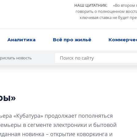
НАШ ЦИТАТНИК
:
«
Во втором 
говорить о полноценном восст
ключевая ставка не будет пр
Аналитика
Всё про жильё
Коммерче
рислать новость
ры»
Разрыв цен межд
вторичкой: что э
ьера «Кубатура» продолжает пополняться
рынка?
ремьеры в сегменте электроники и бытовой
Разрыв цен между
жиданная новинка – открытие коворкинга и
вторичкой: что это