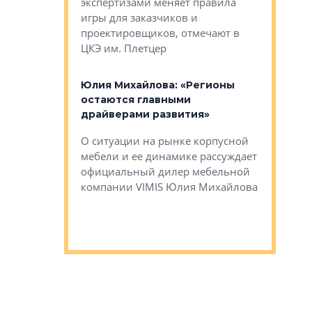
ет быть даже
экспертизами меняет правила
непрерыв
игры для заказчиков и
управлен
проектировщиков, отмечают в
поиска ко
ЦКЭ им. Плетцер
ГК «Глоба
: «Будущее за
к меняется
лей»
Юлия Михайлова: «Регионы
Алексей 
остаются главными
«Вертика
рают те
драйверами развития»
не новый
еще больше
стиничному
О ситуации на рынке корпусной
О том, по
верены в УК
мебели и ее динамике рассуждает
экспертиз
официальный дилер мебельной
преимущес
компании VIMIS Юлия Михайлова
гендирект
Алексей 