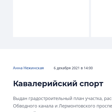
Анна Нежинская
6 декабря 2021 в 14:00
Кавалерийский спорт
Лиговс
ПИК наступает
ГК «ПИК»
ГК «ПИК» будет строить дома в
Ligovsky 
Выдан градостроительный план участка, ра
Кудрово, Янино и Новоселье
Developm
Обводного канала и Лермонтовского проспе