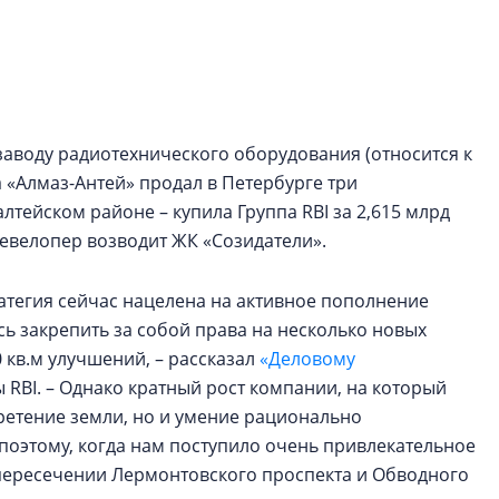
электромобиль
Карина Шальнова
«гибридом» — ка
рынок апарт-оте
заводу радиотехнического оборудования (относится к
Конкуренцию выиг
а «Алмаз-Антей» продал в Петербурге три
апарты, которые 
приблизятся к го
тейском районе – купила Группа RBI за 2,615 млрд
уровню сервиса, у
 девелопер возводит ЖК «Созидатели».
КЕЙПОРТ
атегия сейчас нацелена на активное пополнение
ось закрепить за собой права на несколько новых
 кв.м улучшений, – рассказал
«Деловому
 RBI. – Однако кратный рост компании, на который
ретение земли, но и умение рационально
оэтому, когда нам поступило очень привлекательное
пересечении Лермонтовского проспекта и Обводного