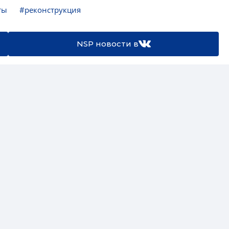
ты
#реконструкция
NSP новости в