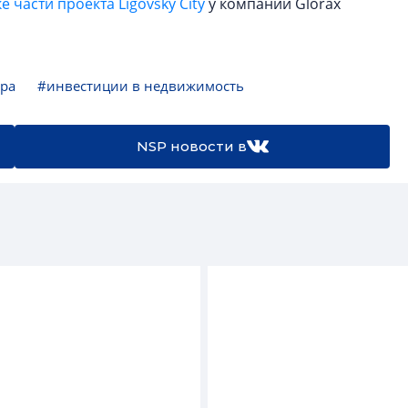
е части проекта Ligovsky City
у компании Glorax
тра
#инвестиции в недвижимость
NSP новости в