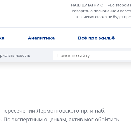
НАШ ЦИТАТНИК
:
«
Во втором 
говорить о полноценном восст
ключевая ставка не будет пр
ка
Аналитика
Всё про жильё
рислать новость
а
Роман Корнышев
перемен в ЖК мо
а пересечении Лермонтовского пр. и наб.
даже электромо
. По экспертным оценкам, актив мог обойтись
Девелопер «Верти
перемен в ЖК мож