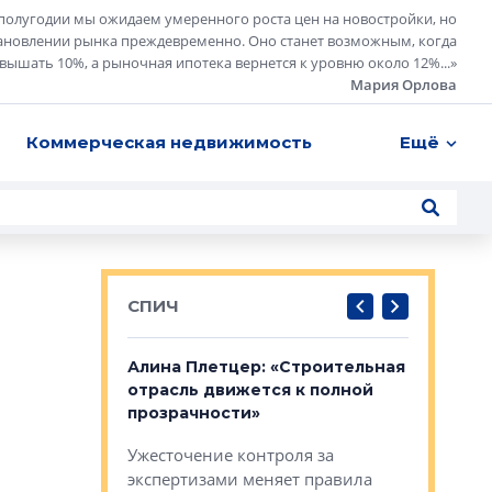
полугодии мы ожидаем умеренного роста цен на новостройки, но
ановлении рынка преждевременно. Оно станет возможным, когда
евышать 10%, а рыночная ипотека вернется к уровню около 12%...
»
Мария Орлова
Коммерческая недвижимость
Ещё
СПИЧ
: «Поводом
Алина Плетцер: «Строительная
Елена Фе
жет быть
отрасль движется к полной
блок МФК
биль»
прозрачности»
экосисте
каль»: поводом
Ужесточение контроля за
Проектир
ет быть даже
экспертизами меняет правила
непрерыв