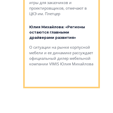
игры для заказчиков и
управлен
проектировщиков, отмечают в
поиска ко
ЦКЭ им. Плетцер
ГК «Глоба
: «Будущее за
к меняется
лей»
Юлия Михайлова: «Регионы
Алексей 
остаются главными
«Вертика
рают те
драйверами развития»
не новый
еще больше
стиничному
О ситуации на рынке корпусной
О том, по
верены в УК
мебели и ее динамике рассуждает
экспертиз
официальный дилер мебельной
преимущес
компании VIMIS Юлия Михайлова
гендирект
Алексей 