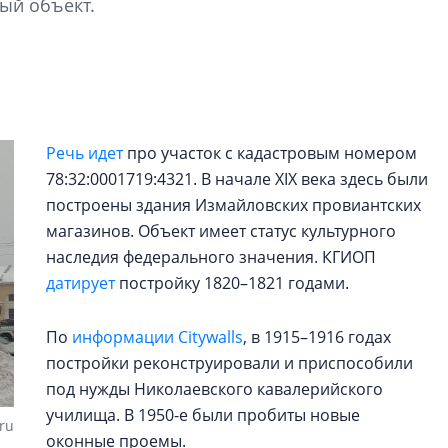
ый объект.
перемен в ЖК мож
электромобиль
Карина Шальнова
«гибридом» — ка
рынок апарт-оте
Речь идет
про участок с кадастровым номером
Конкуренцию выиг
78:32:0001719:4321. В начале XIX века здесь были
апарты, которые 
приблизятся к го
построены здания Измайловских провиантских
уровню сервиса, у
магазинов. Объект имеет статус культурного
КЕЙПОРТ
наследия федерального значения. КГИОП
датирует
постройку 1820–1821 годами.
По
информации Citywalls
, в 1915–1916 годах
постройки реконструировали и приспособили
под нужды Николаевского кавалерийского
училища. В 1950-е были пробиты новые
ru
оконные проемы.