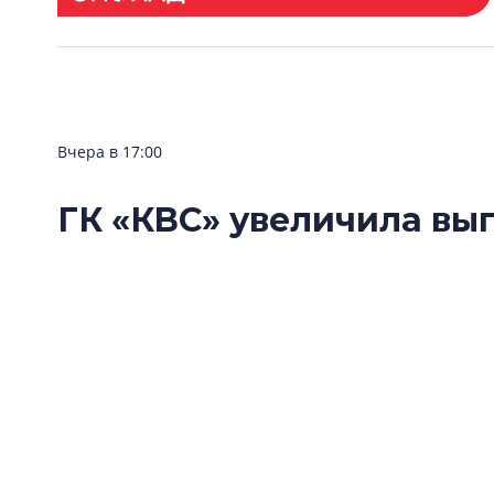
Вчера в 17:00
ГК «КВС» увеличила вы
лояльности
Группа компаний «КВС» расширила возможно
«Клуба Ваших Соседей».