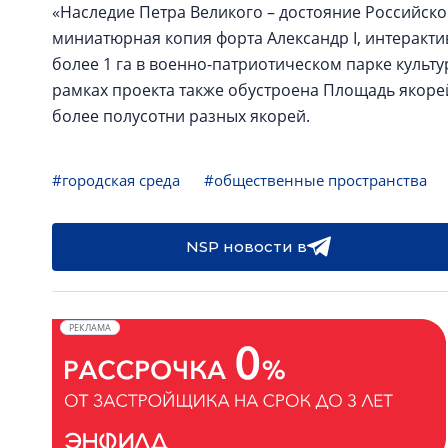
«Наследие Петра Великого – достояние Российско
миниатюрная копия форта Александр I, интеракт
более 1 га в военно-патриотическом парке культ
рамках проекта также обустроена Площадь якорей
более полусотни разных якорей.
#городская среда
#общественные пространства
NSP новости в
РЕКЛАМА