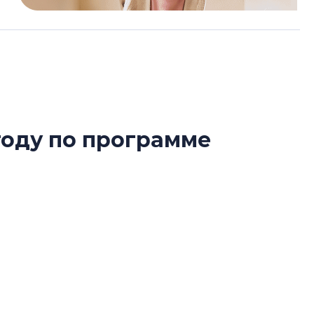
году по программе
Усадьба Торосов
от эпохи фальш-
Усадьба Торосово 
сти программы «Карта Друга» для участников
эпохи фальш-пане
Центробанк: ква
2020-2026 годов
9% дешевле стр
Центробанк: квар