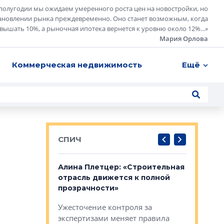
полугодии мы ожидаем умеренного роста цен на новостройки, но
ановлении рынка преждевременно. Оно станет возможным, когда
евышать 10%, а рыночная ипотека вернется к уровню около 12%...
»
Мария Орлова
Коммерческая недвижимость
Ещё
СПИЧ
: «Поводом
Алина Плетцер: «Строительная
Елена Фе
жет быть
отрасль движется к полной
блок МФК
биль»
прозрачности»
экосисте
каль»: поводом
Ужесточение контроля за
Проектир
ет быть даже
экспертизами меняет правила
непрерыв