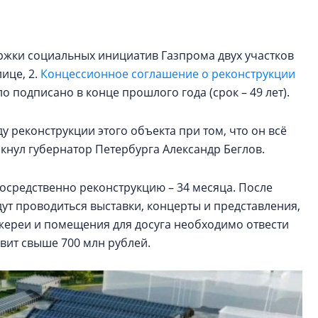
электромобиль
Карина Шальнова
жки социальных инициатив Газпрома двух участков
«гибридом» — ка
ице, 2.
Концессионное соглашение о реконструкции
рынок апарт-оте
 подписано в конце прошлого года (срок – 49 лет).
Конкуренцию выиг
апарты, которые 
 реконструкции этого объекта при том, что он всё
приблизятся к го
ркнул губернатор Петербурга Александр Беглов.
уровню сервиса, у
КЕЙПОРТ
посредственно реконструкцию – 34 месяца. После
ут проводиться выставки, концерты и представления,
жереи и помещения для досуга необходимо отвести
вит свыше 700 млн рублей.