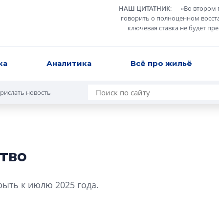
НАШ ЦИТАТНИК
:
«
Во втором 
говорить о полноценном восст
ключевая ставка не будет пр
ка
Аналитика
Всё про жильё
рислать новость
тво
Роман Корнышев
перемен в ЖК мо
ыть к июлю 2025 года.
даже электромо
Девелопер «Верти
перемен в ЖК мож