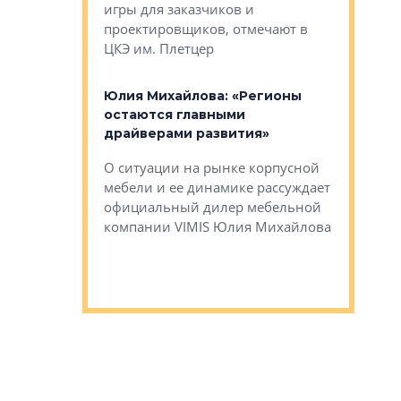
игры для заказчиков и
управлен
проектировщиков, отмечают в
поиска ко
ЦКЭ им. Плетцер
ГК «Глоба
: «Будущее за
к меняется
лей»
Юлия Михайлова: «Регионы
Алексей 
остаются главными
«Вертика
рают те
драйверами развития»
не новый
еще больше
стиничному
О ситуации на рынке корпусной
О том, по
верены в УК
мебели и ее динамике рассуждает
экспертиз
официальный дилер мебельной
преимущес
компании VIMIS Юлия Михайлова
гендирект
Алексей 