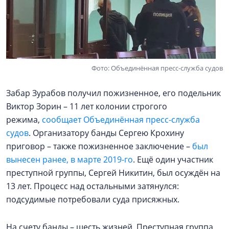
Фото: Объединённая пресс-служба судов
Забар Зурабов получил пожизненное, его подельник
Виктор Зорин – 11 лет колонии строгого
режима,
сообщает Объединённая пресс-служба
судов
. Организатору банды Сергею Крохину
приговор – также пожизненное заключение –
был
вынесен ранее, в марте 2019-го
. Ещё один участник
преступной группы, Сергей Никитин, был осуждён на
13 лет. Процесс над остальными затянулся:
подсудимые потребовали суда присяжных.
На счету банды – шесть жизней. Преступная группа