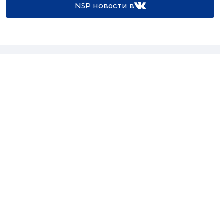
NSP новости в
16+
Св-во регистрации СМИ:
ЭЛ №ФС77-67922 от 06.12.2016
Реклама на
Контакты
сайте
О проекте
Мероприятия
© Сетевое издание NSP.RU