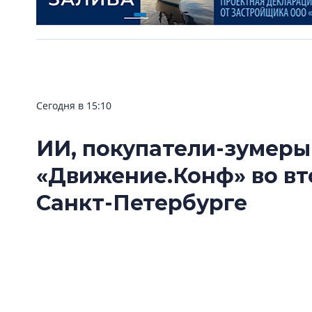
Сегодня в 15:10
ИИ, покупатели-зумеры
«Движение.Конф» во вт
Санкт-Петербурге
10 сентября в Санкт-Петербурге на площадке 
«Движение.Конф» — конференция по продажа
внимания экспертов будут новые вызовы отр
зумеры и построение личного бренда. Собы