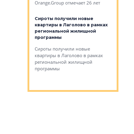
Orange.Group отмечает 26 лет
комплексе
могает»
тестовая 
органики
Сироты получили новые
ском районе
квартиры в Лаголово в рамках
ился еще
региональной жилищной
мещенного
Историч
программы
дом Рома
Ушково м
Сироты получили новые
ком районе
квартиры в Лаголово в рамках
Историче
лся еще один
региональной жилищной
Романова 
го образования
программы
взять под