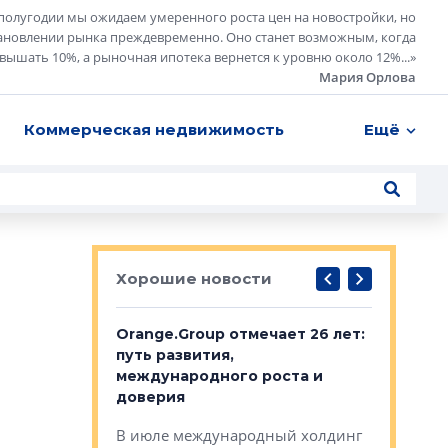
полугодии мы ожидаем умеренного роста цен на новостройки, но
ановлении рынка преждевременно. Оно станет возможным, когда
евышать 10%, а рыночная ипотека вернется к уровню около 12%...
»
Мария Орлова
Коммерческая недвижимость
Ещё
Хорошие новости
рге выбрали
Orange.Group отмечает 26 лет:
В Петерб
строителей
путь развития,
комплекс
международного роста и
тестовая
авершился
доверия
перерабо
рческого
В июле международный холдинг
В Петербу
ей «Нам песня