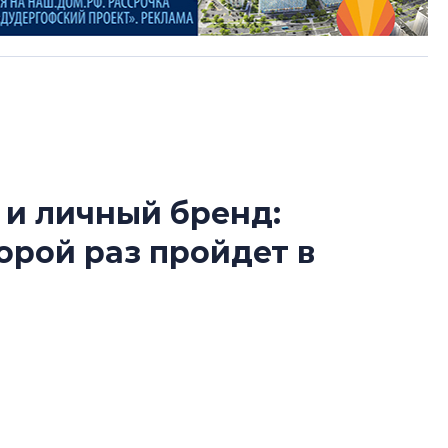
 и личный бренд:
Разрыв цен межд
орой раз пройдет в
вторичкой: что э
рынка?
Разрыв цен между
вторичкой: что это
Loft Hall во второй раз пройдет
рынка? Своим мне
поделились Ольга
м для агентов по недвижимости. В центре
Екатерина Немчен
асли — искусственный интеллект, покупатели-
Жабин, Светлана Д
тие организует команда форума недвижимости
Константин Сторож