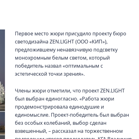
строить и жить по
В Красногвардей
Петербурга появ
Первое место жюри присудило проекту бюро
один центр сов
образования
светодизайна ZEN.LIGHT (ООО «КИП»),
предложившему ненавязчивую подсветку
В Красногвардейс
монохромным белым светом, который
Петербурга появи
центр совмещенно
победитель назвал «оптимальным с
эстетической точки зрения».
Члены жюри отметили, что проект ZEN.LIGHT
был выбран единогласно. «Работа жюри
продемонстрировала единодушие и
единомыслие. Проект-победитель был выбран
без особых колебаний, выбор сделан
взвешенный, – рассказал на торжественном