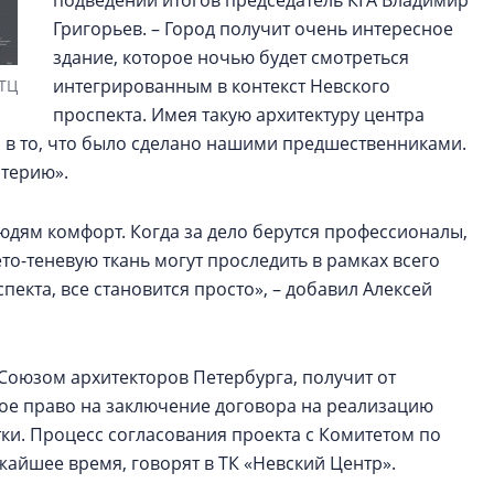
подведении итогов председатель КГА Владимир
Григорьев. – Город получит очень интересное
здание, которое ночью будет смотреться
интегрированным в контекст Невского
 ТЦ
проспекта. Имея такую архитектуру центра
я в то, что было сделано нашими предшественниками.
итерию».
юдям комфорт. Когда за дело берутся профессионалы,
ето-теневую ткань могут проследить в рамках всего
пекта, все становится просто», – добавил Алексей
Союзом архитекторов Петербурга, получит от
ое право на заключение договора на реализацию
ки. Процесс согласования проекта с Комитетом по
ижайшее время, говорят в ТК «Невский Центр».