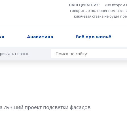
НАШ ЦИТАТНИК
:
«
Во втором 
говорить о полноценном восст
ключевая ставка не будет пр
ка
Аналитика
Всё про жильё
рислать новость
В Санкт-Петербу
лучших поющих 
на лучший проект подсветки фасадов
Гала-концертом з
девятый сезон тво
конкурса строител