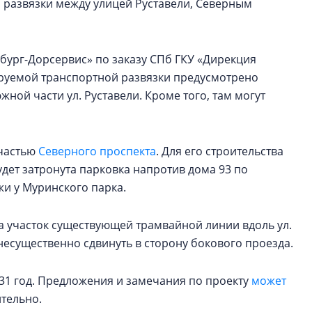
 развязки между улицей Руставели, Северным
ург-Дорсервис» по заказу СПб ГКУ «Дирекция
тируемой транспортной развязки предусмотрено
ной части ул. Руставели. Кроме того, там могут
 частью
Северного проспекта
. Для его строительства
будет затронута парковка напротив дома 93 по
жи у Муринского парка.
да участок существующей трамвайной линии вдоль ул.
несущественно сдвинуть в сторону бокового проезда.
31 год. Предложения и замечания по проекту
может
ительно.