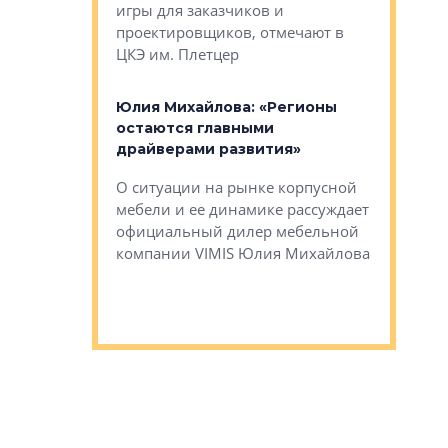
игры для заказчиков и
управлен
проектировщиков, отмечают в
поиска ко
ЦКЭ им. Плетцер
ГК «Глоба
: «Будущее за
к меняется
лей»
Юлия Михайлова: «Регионы
Алексей 
остаются главными
«Вертика
рают те
драйверами развития»
не новый
еще больше
стиничному
О ситуации на рынке корпусной
О том, по
верены в УК
мебели и ее динамике рассуждает
экспертиз
официальный дилер мебельной
преимущес
компании VIMIS Юлия Михайлова
гендирект
Алексей 