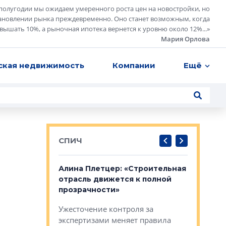
полугодии мы ожидаем умеренного роста цен на новостройки, но
ановлении рынка преждевременно. Оно станет возможным, когда
евышать 10%, а рыночная ипотека вернется к уровню около 12%...
»
Мария Орлова
ская недвижимость
Компании
Ещё
СПИЧ
: «Поводом
Алина Плетцер: «Строительная
Елена Фе
жет быть
отрасль движется к полной
блок МФК
биль»
прозрачности»
экосисте
каль»: поводом
Ужесточение контроля за
Проектир
ет быть даже
экспертизами меняет правила
непрерыв