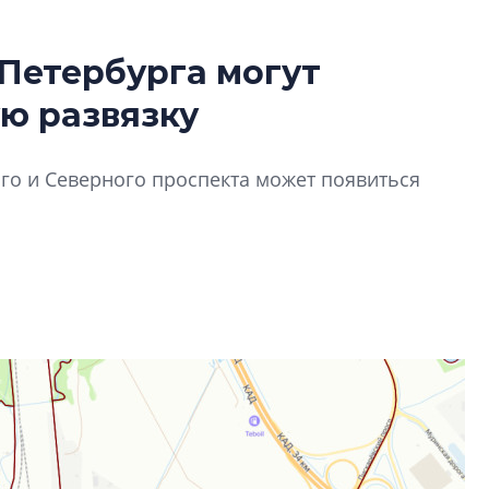
Петербурга могут
Роман Корнышев
ю развязку
перемен в ЖК мо
даже электромо
Девелопер «Верти
го и Северного проспекта может появиться
перемен в ЖК мож
электромобиль
Карина Шальнова
«гибридом» — ка
рынок апарт-оте
Конкуренцию выиг
апарты, которые 
приблизятся к го
уровню сервиса, у
КЕЙПОРТ