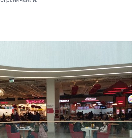
электромобиль
Карина Шальнова
«гибридом» — ка
рынок апарт-оте
Конкуренцию выиг
апарты, которые 
приблизятся к го
уровню сервиса, у
КЕЙПОРТ