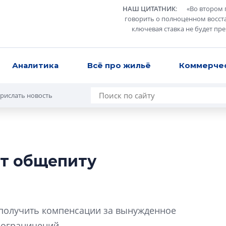
НАШ ЦИТАТНИК
:
«
Во втором 
говорить о полноценном восст
ключевая ставка не будет пр
Аналитика
Всё про жильё
Коммерче
рислать новость
т общепиту
Роман Корнышев
перемен в ЖК мо
даже электромо
Девелопер «Верти
 получить компенсации за вынужденное
перемен в ЖК мож
 ограничений.