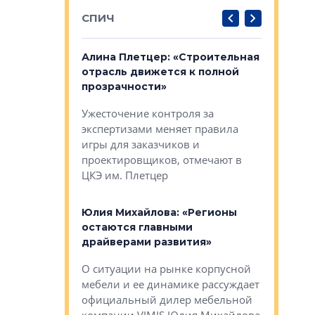
СПИЧ
: «Поводом
Алина Плетцер: «Строительная
Елена Фе
жет быть
отрасль движется к полной
блок МФК
биль»
прозрачности»
экосисте
каль»: поводом
Ужесточение контроля за
Проектир
ет быть даже
экспертизами меняет правила
непрерыв
игры для заказчиков и
управлен
проектировщиков, отмечают в
поиска ко
ЦКЭ им. Плетцер
ГК «Глоба
: «Будущее за
к меняется
лей»
Юлия Михайлова: «Регионы
Алексей 
остаются главными
«Вертика
рают те
драйверами развития»
не новый
еще больше
стиничному
О ситуации на рынке корпусной
О том, по
верены в УК
мебели и ее динамике рассуждает
экспертиз
официальный дилер мебельной
преимущес