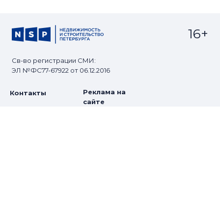
16+
Св-во регистрации СМИ:
ЭЛ №ФС77-67922 от 06.12.2016
Реклама на
Контакты
сайте
О проекте
Мероприятия
© Сетевое издание NSP.RU
Все права защищены. Любое использование
материалов допускается только с согласия редакции.
Разработано