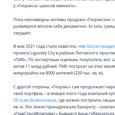
у «Глоракса» шансов немного».
Пока неочевидны мотивы продажи «Глораксом» св
развивался вполне себе динамично. Кстати, сумм
смущает.
В мае 2021 года стало известно, что
Glorax продал
проекта Ligovsky City в районе Лиговского проспе
«ПИК». По экспертным оценкам, покупатель мог з
актив 11 млрд рублей. ПИК построит на этих земл
микрорайон на 8000 жителей (220 тыс. кв. м).
С другой стороны, «Глоракс» сам продолжает нар
свой портфель – в январе этого года компания ку
50 га во Всеволожске
, где можно построить свыше
кв. м. Эти земли принадлежали банкроту – компа
«ГлавСтройКомплекс» бывшего вице-губернатора