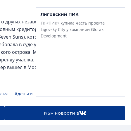
Лиговский ПИК
ого других незавершенных споров в Петербурге и
ГК «ПИК» купила часть проекта
сновным кредитором – Промсвязьбанком, который
Ligovsky City у компании Glorax
Development
even Suns), который строит апарт-отель
«Светлый мир
бовала в суде у Seven Suns Development более 80 млн
кого острова. Московские власти взыскали более 115
аренду участка. Еще по нескольким эпизодам в
ер вышел в Москву с проектом ЖК «В стремлении к
лья
#деньги
NSP новости в