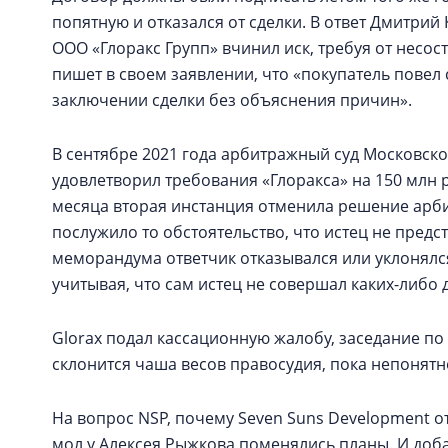
попятную и отказался от сделки. В ответ Дмитри
ООО «Глоракс Групп» вчинил иск, требуя от несо
пишет в своем заявлении, что «покупатель повел
заключении сделки без объяснения причин».
В сентябре 2021 года арбитражный суд Московско
удовлетворил требования «Глоракса» на 150 млн р
месяца вторая инстанция отменила решение арби
послужило то обстоятельство, что истец не предст
меморандума ответчик отказывался или уклонялс
учитывая, что сам истец не совершал каких-либо
Glorax подал кассационную жалобу, заседание по 
склонится чаша весов правосудия, пока непонятн
На вопрос NSP, почему Seven Suns Development от
мол у Алексея Рыжкова поменялись планы. И добав