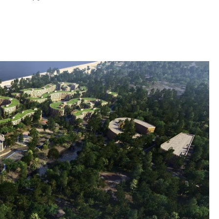
строить и жить по
В Красногвардей
Петербурга появ
один центр сов
образования
В Красногвардейс
Петербурга появи
центр совмещенно