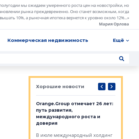
полугодии мы ожидаем умеренного роста цен на новостройки, но
ановлении рынка преждевременно. Оно станет возможным, когда
евышать 10%, а рыночная ипотека вернется к уровню около 12%...
»
Мария Орлова
Коммерческая недвижимость
Ещё
Хорошие новости
рге выбрали
Orange.Group отмечает 26 лет:
В Петерб
строителей
путь развития,
комплекс
международного роста и
тестовая
авершился
доверия
перерабо
рческого
В июле международный холдинг
В Петербу
ей «Нам песня