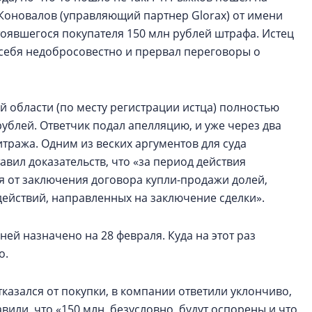
й Коновалов (управляющий партнер Glorax) от имени
стоявшегося покупателя 150 млн рублей штрафа. Истец
 себя недобросовестно и прервал переговоры о
й области (по месту регистрации истца) полностью
ублей. Ответчик подал апелляцию, и уже через два
тража. Одним из веских аргументов для суда
авил доказательств, что «за период действия
я от заключения договора купли-продажи долей,
 действий, направленных на заключение сделки».
ней назначено на 28 февраля. Куда на этот раз
о.
казался от покупки, в компании ответили уклончиво,
или, что «150 млн, безусловно, будут оспорены и что