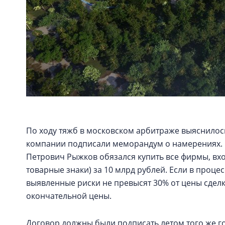
По ходу тяжб в московском арбитраже выяснилось
компании подписали меморандум о намерениях. П
Петрович Рыжков обязался купить все фирмы, вхо
товарные знаки) за 10 млрд рублей. Если в процес
выявленные риски не превысят 30% от цены сделк
окончательной цены.
Договор должны были подписать летом того же год