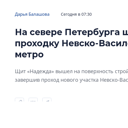
Дарья Балашова
Сегодня в 07:30
Бронь «
«Глоракс» построит ЖК во
На севере Петербурга
Seven Su
Всеволожске
рынок дв
проходку Невско-Васи
Компания GloraX купила более 50 га
апартаме
под жилье во Всеволожске
«Внутри…
метро
Щит «Надежда» вышел на поверхность стро
завершив проход нового участка Невско-Ва