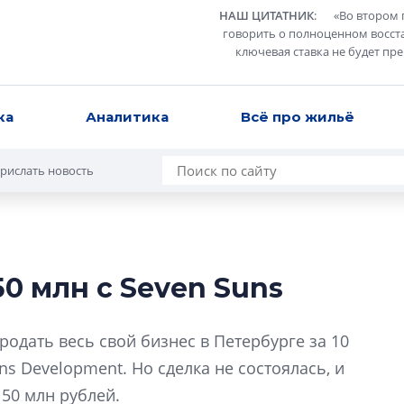
НАШ ЦИТАТНИК
:
«
Во втором 
говорить о полноценном восст
ключевая ставка не будет пр
ка
Аналитика
Всё про жильё
рислать новость
50 млн с Seven Suns
В Санкт-Петербу
лучших поющих 
родать весь свой бизнес в Петербурге за 10
Гала-концертом з
s Development. Но сделка не состоялась, и
девятый сезон тво
150 млн рублей.
конкурса строител