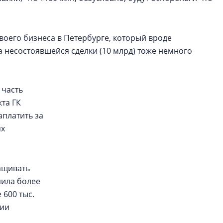
оего бизнеса в Петербурге, который вроде
а несостоявшейся сделки (10 млрд) тоже немного
часть
кта ГК
аплатить за
ях
ащивать
пила более
 600 тыс.
нии