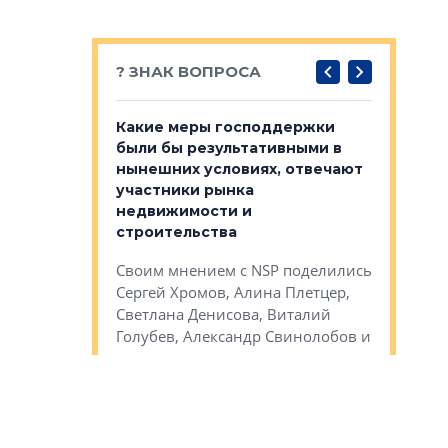
? ЗНАК ВОПРОСА
у первичкой и
Какие меры господдержки
Место об
то значит для
были бы результативными в
локации 
нынешних условиях, отвечают
пригород
участники рынка
выстрели
 первичкой и
недвижимости и
Своим мн
 значит для
строительства
Яна Вирче
нием об этом
Своим мнением с NSP поделились
Денис Зас
 Трошева,
Сергей Хромов, Алина Плетцер,
Свинолобо
ко, Максим
Светлана Денисова, Виталий
и др.
енисова,
Голубев, Александр Свинолобов и
ев и другие
др.
Важно ли
апартам
востребованы
Какие водоемы и городские
Конститу
 компетенции
пространства у воды в
временно
мента и