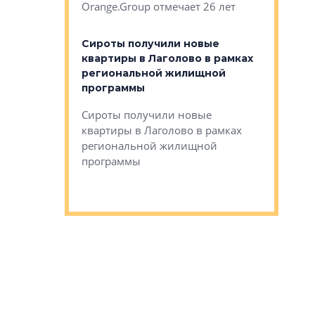
Orange.Group отмечает 26 лет
комплексе
могает»
тестовая 
органики
Сироты получили новые
ском районе
квартиры в Лаголово в рамках
ился еще
региональной жилищной
мещенного
Историч
программы
дом Рома
Ушково м
Сироты получили новые
ком районе
квартиры в Лаголово в рамках
Историче
лся еще один
региональной жилищной
Романова 
го образования
программы
взять под