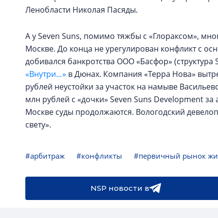
Ленобласти Николая Пасяды.
А у Seven Suns, помимо тяжбы с «Глораксом», мн
Москве. До конца не урегулирован конфликт с о
добивался банкротства ООО «Басфор» (структура S
«Внутри…»
в Дюнах. Компания «Терра Нова» вытре
рублей неустойки за участок на намыве Васильевс
млн рублей с «дочки» Seven Suns Development за 
Москве суды продолжаются. Вологодский девелоп
свету».
#арбитраж
#конфликты
#первичный рынок жи
NSP новости в