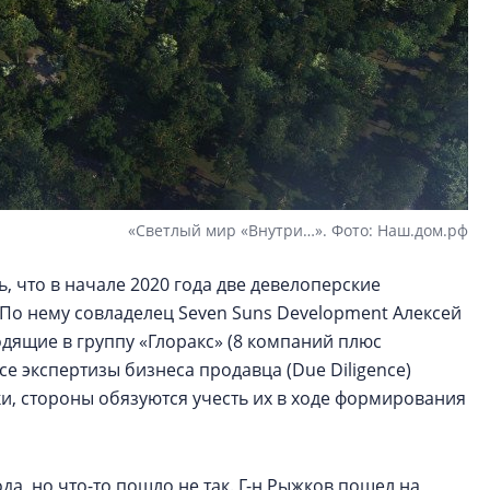
«Светлый мир «Внутри…». Фото: Наш.дом.рф
, что в начале 2020 года две девелоперские
о нему совладелец Seven Suns Development Алексей
дящие в группу «Глоракс» (8 компаний плюс
се экспертизы бизнеса продавца (Due Diligence)
и, стороны обязуются учесть их в ходе формирования
а, но что-то пошло не так. Г-н Рыжков пошел на