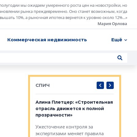
полугодии мы ожидаем умеренного роста цен на новостройки, но
ановлении рынка преждевременно. Оно станет возможным, когда
евышать 10%, а рыночная ипотека вернется к уровню около 12%...
»
Мария Орлова
Коммерческая недвижимость
Ещё
СПИЧ
: «Поводом
Алина Плетцер: «Строительная
Елена Фе
жет быть
отрасль движется к полной
блок МФК
биль»
прозрачности»
экосисте
каль»: поводом
Ужесточение контроля за
Проектир
ет быть даже
экспертизами меняет правила
непрерыв