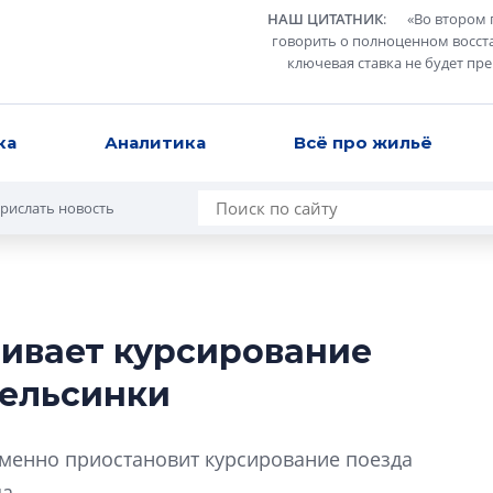
НАШ ЦИТАТНИК
:
«
Во втором 
говорить о полноценном восст
ключевая ставка не будет пр
ка
Аналитика
Всё про жильё
рислать новость
ивает курсирование
Роман Корнышев
Хельсинки
перемен в ЖК мо
даже электромо
Девелопер «Верти
менно приостановит курсирование поезда
перемен в ЖК мож
а.