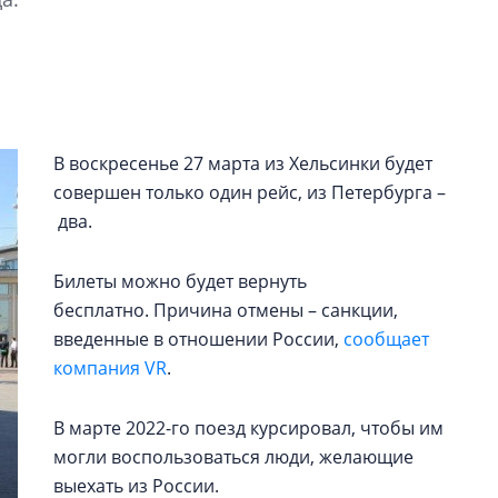
электромобиль
Карина Шальнова
«гибридом» — ка
рынок апарт-оте
Конкуренцию выиг
В воскресенье 27 марта из Хельсинки будет
апарты, которые 
совершен только один рейс, из Петербурга –
приблизятся к го
два.
уровню сервиса, у
КЕЙПОРТ
Билеты можно будет вернуть
бесплатно. Причина отмены – санкции,
введенные в отношении России,
сообщает
компания VR
.
В марте 2022-го поезд курсировал, чтобы им
могли воспользоваться люди, желающие
выехать из России.