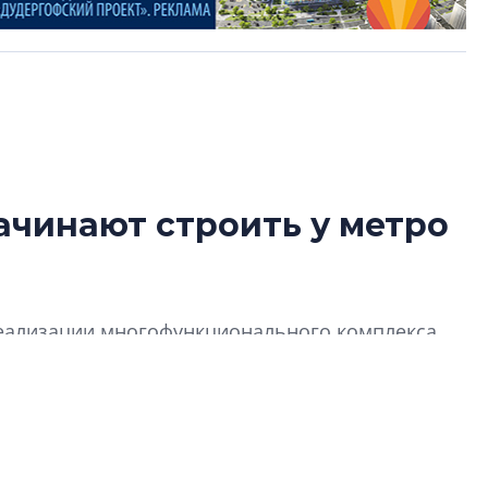
ачинают строить у метро
В Санкт-Петербу
лучших поющих 
Гала-концертом з
 реализации многофункционального комплекса
девятый сезон тво
конкурса строител
с». В его составе будут жилые квартиры и
строить и жить по
В Красногвардей
Петербурга появ
один центр сов