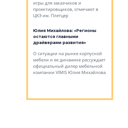
игры для заказчиков и
управлен
проектировщиков, отмечают в
поиска ко
ЦКЭ им. Плетцер
ГК «Глоба
: «Будущее за
к меняется
лей»
Юлия Михайлова: «Регионы
Алексей 
остаются главными
«Вертика
рают те
драйверами развития»
не новый
еще больше
стиничному
О ситуации на рынке корпусной
О том, по
верены в УК
мебели и ее динамике рассуждает
экспертиз
официальный дилер мебельной
преимущес
компании VIMIS Юлия Михайлова
гендирект
Алексей 