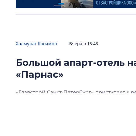
Халмурат Касимов
Вчера в 15:43
Большой апарт-отель н
«Парнас»
«Главстрой Санкт-Петербург» приступает к
«Харизма» недалеко от станции метро «Парна
большой блок сервисных апартаментов.