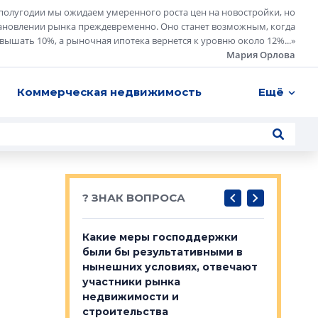
полугодии мы ожидаем умеренного роста цен на новостройки, но
ановлении рынка преждевременно. Оно станет возможным, когда
евышать 10%, а рыночная ипотека вернется к уровню около 12%...
»
Мария Орлова
Коммерческая недвижимость
Ещё
? ЗНАК ВОПРОСА
у первичкой и
Какие меры господдержки
Место об
то значит для
были бы результативными в
локации 
нынешних условиях, отвечают
пригород
участники рынка
выстрели
 первичкой и
недвижимости и
Своим мн
 значит для
строительства