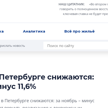
НАШ ЦИТАТНИК
:
«
Во втором 
говорить о полноценном восст
ключевая ставка не будет пр
ка
Аналитика
Всё про жильё
рислать новость
Петербурге снижаются:
Разрыв цен межд
инус 11,6%
вторичкой: что э
рынка?
Разрыв цен между
в Петербурге снижаются: за ноябрь – минус
вторичкой: что это
ает вернуть реализацию к докризисным