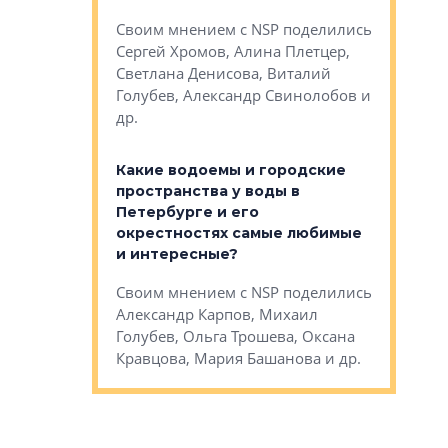
Яна Вирче
нием об этом
Своим мнением с NSP поделились
Денис Зас
 Трошева,
Сергей Хромов, Алина Плетцер,
Свинолобо
ко, Максим
Светлана Денисова, Виталий
и др.
енисова,
Голубев, Александр Свинолобов и
ев и другие
др.
Важно ли
апартам
востребованы
Какие водоемы и городские
Конститу
 компетенции
пространства у воды в
временно
мента и
Петербурге и его
Своим мн
окрестностях самые любимые
Раиль Му
NSP поделились
и интересные?
Кудинов, 
на, Анжелика
Своим мнением с NSP поделились
Карина Ш
ндр
Александр Карпов, Михаил
Дементьев
сандр Кравцов,
Голубев, Ольга Трошева, Оксана
др.
Кравцова, Мария Башанова и др.