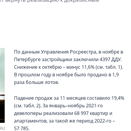
рынка? Своим мне
поделились Ольга
Екатерина Немчен
Жабин, Светлана Д
Константин Сторож
Какие наиболее 
специальности и
По данным Управления Росреестра, в ноябре в
в сфере девелоп
Петербурге застройщики заключили 4397 ДДУ.
строительства?
Снижение к октябрю – минус 11,6% (см. табл. 1).
Своим мнением с 
В прошлом году в ноябре было продано в 1,9
Валентина Калини
раза больше лотов.
Альшаева, Алекса
Свинолобов, Алек
Падение продаж за 11 месяцев составило 19,4%
Кирилл Кудинов и 
(см. табл. 2). За январь–ноябрь 2021-го
девелоперы реализовали 68 997 квартир и
апартаментов, за такой же период 2022-го –
57 785.
.RU