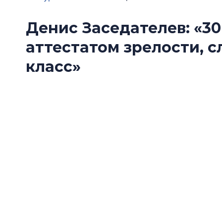
Денис Заседателев: «30
аттестатом зрелости, 
класс»
«Ленстройтресту» исполнилось 30 лет. Одна
поводом подвести формальные итоги, скол
развития. О том, как изменились запросы по
девелоперу и почему компания решила расти
генеральный директор «Ленстройтреста» Де