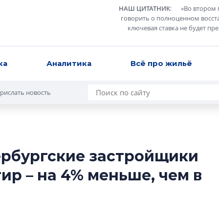
НАШ ЦИТАТНИК
:
«
Во втором 
говорить о полноценном восст
ключевая ставка не будет пр
ка
Аналитика
Всё про жильё
рислать новость
тербургские застройщики
Роман Корнышев
ир – на 4% меньше, чем в
перемен в ЖК мо
даже электромо
Девелопер «Верти
перемен в ЖК мож