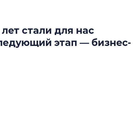
 лет стали для нас
Татьяна Бровкина
следующий этап — бизнес-
монотонной спал
деконструктиви
стать спасением
О границах новато
ко юбилей для компании стал не столько
Петербурга, буду
районов и инжен
ько очередным рубежом между этапами
рассказали в ГК «
купателей, из чего складывается доверие к
 не за счет увеличения объемов, рассказал
Сергей Софроно
нис Заседателев.
дизайн проявляе
визуальной чист
Что важнее для с
жилого проекта: эс