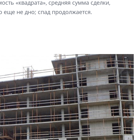
ость «квадрата», средняя сумма сделки,
электромобиль
 еще не дно; спад продолжается.
Карина Шальнова
«гибридом» — ка
рынок апарт-оте
Конкуренцию выиг
апарты, которые 
приблизятся к го
уровню сервиса, у
КЕЙПОРТ