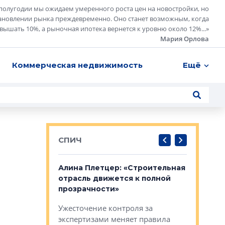
полугодии мы ожидаем умеренного роста цен на новостройки, но
ановлении рынка преждевременно. Оно станет возможным, когда
евышать 10%, а рыночная ипотека вернется к уровню около 12%...
»
Мария Орлова
Коммерческая недвижимость
Ещё
СПИЧ
: «Поводом
Алина Плетцер: «Строительная
Елена Фе
жет быть
отрасль движется к полной
блок МФК
биль»
прозрачности»
экосисте
каль»: поводом
Ужесточение контроля за
Проектир
ет быть даже
экспертизами меняет правила
непрерыв