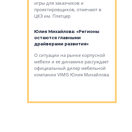
игры для заказчиков и
управлен
проектировщиков, отмечают в
поиска ко
ЦКЭ им. Плетцер
ГК «Глоба
: «Будущее за
к меняется
лей»
Юлия Михайлова: «Регионы
Алексей 
остаются главными
«Вертика
рают те
драйверами развития»
не новый
еще больше
стиничному
О ситуации на рынке корпусной
О том, по
верены в УК
мебели и ее динамике рассуждает
экспертиз
официальный дилер мебельной
преимущес
компании VIMIS Юлия Михайлова
гендирект
Алексей 