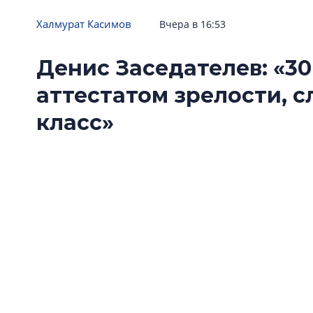
Халмурат Касимов
Вчера в 16:53
Денис Заседателев: «30
аттестатом зрелости, 
класс»
«Ленстройтресту» исполнилось 30 лет. Одна
поводом подвести формальные итоги, скол
развития. О том, как изменились запросы по
девелоперу и почему компания решила расти
генеральный директор «Ленстройтреста» Де