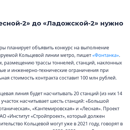
функциональност
экономика проект
в ГК «ПСК»
Лесной-2» до «Ладожской-2» нужно
Александр Свино
используем опыт
– другая компани
ры планирует объявить конкурс на выполнение
О потенциале «сер
тируемой Кольцевой линии метро, пишет
«Фонтанка»
.
технологиях и ко
, размещению трассы тоннелей, станций, наклонных
культуре рассказы
ные и инженерно-технические ограничения при
гендиректор STAVN
ая стоимость контракта составит 100 млн рублей.
Свинолобов
вая линия будет насчитывать 20 станций (из них 14
й участок насчитывает шесть станций: «Большой
отаническая», «Кантемировская» и «Лесная». Проект
АО «Институт «Стройпроект», который должен
ительство Кольцевой могут уже в 2021 году, говорят в