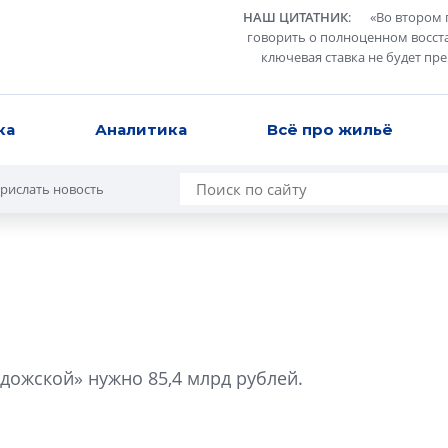
НАШ ЦИТАТНИК
:
«
Во втором 
говорить о полноценном восст
ключевая ставка не будет пр
ка
Аналитика
Всё про жильё
рислать новость
Сергей Софроно
дизайн проявляе
адожской» нужно 85,4 млрд рублей.
визуальной чист
Что важнее для с
жилого проекта: эс