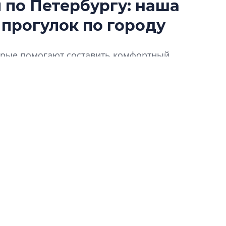
по Петербургу: наша
Сергей Софроно
 прогулок по городу
дизайн проявляе
визуальной чист
Что важнее для с
торые помогают составить комфортный,
жилого проекта: эс
ду для прогулок пешком. Предлагаем
функциональност
экономика проект
в ГК «ПСК»
Александр Свино
используем опыт
– другая компани
О потенциале «сер
технологиях и ко
культуре рассказы
гендиректор STAVN
Свинолобов