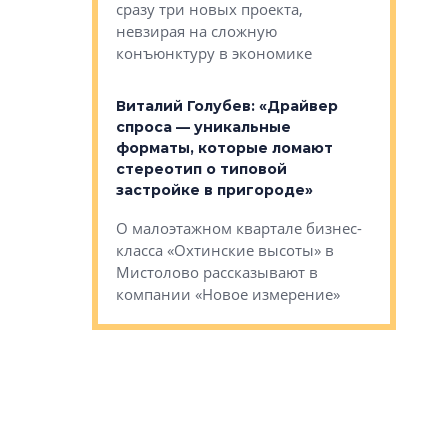
сразу три новых проекта,
ь или
следует с
невзирая на сложную
а, размышляют
Александ
конъюнктуру в экономике
Евгений 
Виталий Голубев: «Драйвер
это не пр
лобов: «Мы
спроса — уникальные
понятные
 Bonava, но мы
форматы, которые ломают
я»
Каким бу
стереотип о типовой
ого пояса»,
Леноблас
застройке в пригороде»
рпоративной
рассказыв
О малоэтажном квартале бизнес-
вает
региона Е
класса «Охтинские высоты» в
I Александр
Мистолово рассказывают в
компании «Новое измерение»