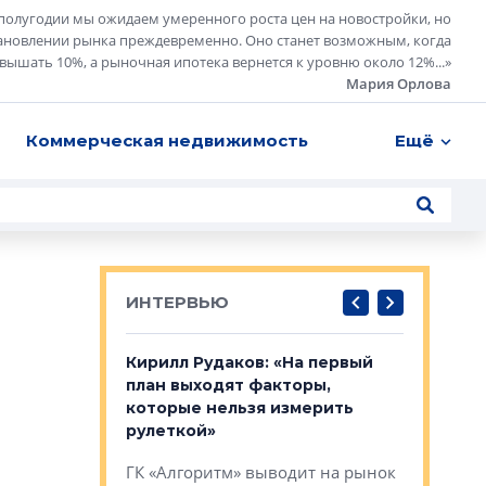
полугодии мы ожидаем умеренного роста цен на новостройки, но
ановлении рынка преждевременно. Оно станет возможным, когда
евышать 10%, а рыночная ипотека вернется к уровню около 12%...
»
Мария Орлова
Коммерческая недвижимость
Ещё
ИНТЕРВЬЮ
в: «Хороший
Кирилл Рудаков: «На первый
Александ
тся в
план выходят факторы,
«Строите
оте»
которые нельзя измерить
основ»
рулеткой»
овременного
Строитель
ГК «Алгоритм» выводит на рынок
тетика,
волнообра