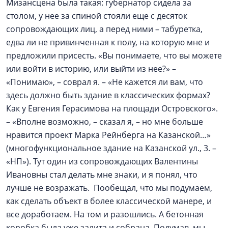
Мизансцена была такая: губернатор сидела за
столом, у нее за спиной стояли еще с десяток
сопровождающих лиц, а перед ними – табуретка,
едва ли не привинченная к полу, на которую мне и
предложили присесть. «Вы понимаете, что вы можете
или войти в историю, или выйти из нее?» –
«Понимаю», – соврал я. – «Не кажется ли вам, что
здесь должно быть здание в классических формах?
Как у Евгения Герасимова на площади Островского».
– «Вполне возможно, – сказал я, – но мне больше
нравится проект Марка Рейнберга на Казанской…»
(многофункциональное здание на Казанской ул., 3. –
«НП»). Тут один из сопровождающих Валентины
Ивановны стал делать мне знаки, и я понял, что
лучше не возражать. Пообещал, что мы подумаем,
как сделать объект в более классической манере, и
все доработаем. На том и разошлись. А бетонная
коробка была уже залита и собрана. Подумав, мы