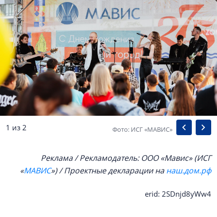
1 из 2
Фото: ИСГ «МАВИС»
Реклама / Рекламодатель: ООО «Мавис» (ИСГ
«
МАВИС
») / Проектные декларации на
наш.дом.рф
erid: 2SDnjd8yWw4